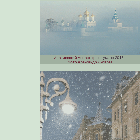
Ипатиевский монастырь
в тумане 2016 г.
Фото Александр Яковлев