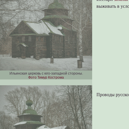
выживать в усло
Ильинская церковь с юго-западной стороны.
Фото Тимур Кострома
Проводы русско