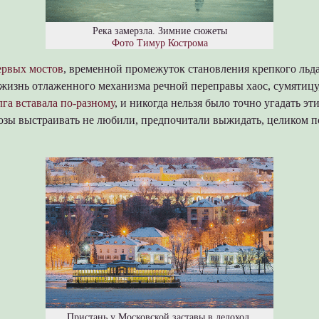
Река замерзла. Зимние сюжеты
Фото Тимур Кострома
ервых мостов
, временной промежуток становления крепкого льда
 жизнь отлаженного механизма речной переправы хаос, сумятицу
га вставала по-разному
, и никогда нельзя было точно угадать эт
озы выстраивать не любили, предпочитали выжидать, целиком п
Пристань у Московской заставы в ледоход.