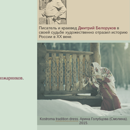
Писатель и краевед
Дмитрий Белоруков
в
своей судьбе художественно отразил историю
России в XX веке.
пожарников
.
Kostroma
tradition dress
. Арина Голубцова (Смолина).
2015.