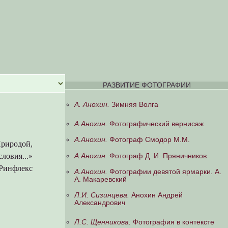
РАЗВИТИЕ ФОТОГРАФИИ
А. Анохин.
Зимняя Волга
А.Анохин
. Фотографический вернисаж
А.Анохин.
Фотограф Смодор М.М.
Природой,
ловия...»
А.Анохин.
Фотограф Д. И. Пряничников
 Ринфлекс
А.Анохин.
Фотографии девятой ярмарки. А.
А. Макаревский
Л.И. Сизинцева.
Анохин Андрей
Александрович
Л.С. Щенникова.
Фотография в контексте