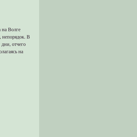
 на Волге
, непорядок. В
и дни, отчего
олагаясь на