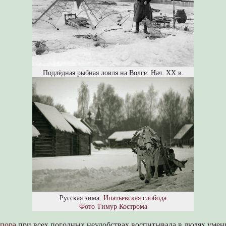
Подлёдная рыбная ловля на Волге. Нач. ХХ в.
Русская зима.
Ипатьевская слобода
Фото Тимур Кострома
 пора
при всех погодных неудобствах воспитывала в людях умени