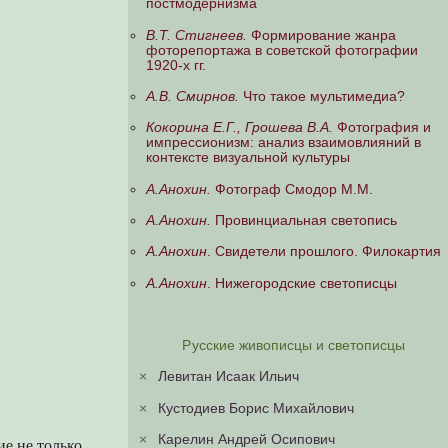
постмодернизма
В.Т. Стигнеев.
Формирование жанра
фоторепортажа в советской фотографии
1920-х гг.
А.В. Смирнов.
Что такое мультимедиа?
Кокорина Е.Г., Грошева В.А.
Фотография и
импрессионизм: анализ взаимовлияний в
контексте визуальной культуры
А.Анохин.
Фотограф Смодор М.М.
А.Анохин.
Провинциальная светопись
А.Анохин
. Свидетели прошлого. Филокартия
А.Анохин
. Нижегородские светописцы
Русские живописцы и светописцы
×
Левитан Исаак Ильич
×
Кустодиев Борис Михайлович
×
Карелин Андрей Осипович
е не только