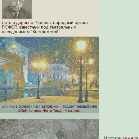
Лето в деревне
. Чалеев, народный артист
РСФСР, известный под театральным
псевдонимом “Костромской”
Уличные фонари на
Павловской.
Падает первый снег
#GoKostroma
.
Фото Тимур Кострома
Исстари
зимняя