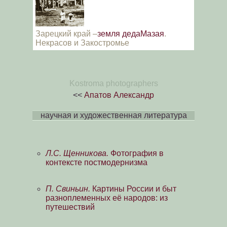
Зарецкий край –
земля дедаМазая
.
Некрасов и Закостромье
Kostroma photographers
<<
Апатов Александр
научная и художественная литература
Л.С. Щенникова.
Фотография в
контексте постмодернизма
П. Свиньин.
Картины России и быт
разноплеменных её народов: из
путешествий