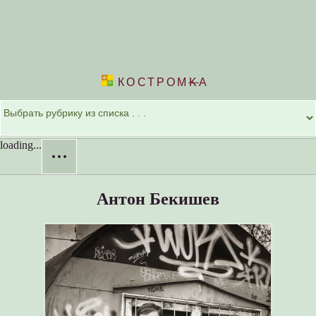
КОСТРОМ
K
А
loading...
···
Антон Бекишев