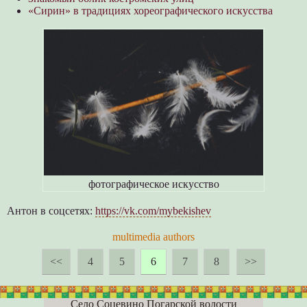
«Сирин» в традициях хореографического искусства
фотографическое искусство
Антон в соцсетях:
https://vk.com/mybekishev
multimedia authors
<<
4
5
6
7
8
>>
Село Соцевино Погарской волости