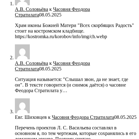
А.В. Соловьёва
к
Часовня Феодора
Стратилата
08.05.2025
Храм иконы Божией Матери "Всех скорбящих Радость"
стоит на костромском кладбище.
https://kostromka.ru/korobov/info/img/ch.webp
А.В. Соловьёва
к
Часовня Феодора
Стратилата
08.05.2025
Ситуация называется: "Слышал звон, да не знает, где
он". В тексте говорится (и снимок даётся) о часовне
Феодора Стратилата у…
Евг. Шиховцев
к
Часовня Феодора Стратилата
08.05.2025
Перечень проектов Л. С. Васильева составлял в
основном я, по тем чертежам, которые сохранялись в его
домашнем архиве. Поэтому считаю…