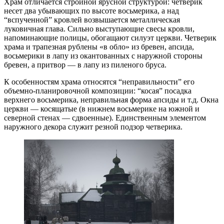
Храм отличается стройной ярусной структурой: четверик
несет два убывающих по высоте восьмерика, а над
“вспученной” кровлей возвышается металлическая
луковичная глава. Сильно выступающие свесы кровли,
напоминающие полицы, обогащают силуэт церкви. Четверик
храма и трапезная рублены «в обло» из бревен, апсида,
восьмерики в лапу из окантованных с наружной стороны
бревен, а притвор — в лапу из пиленого бруса.
К особенностям храма относятся “неправильности” его
объемно-планировочной композиции: “косая” посадка
верхнего восьмерика, неправильная форма апсиды и т.д. Окна
церкви — косящатые (в нижнем восьмерике на южной и
северной стенах — сдвоенные). Единственным элементом
наружного декора служит резной подзор четверика.