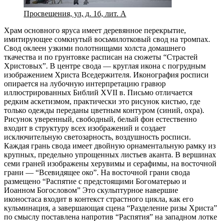
Просвещения, ул, д. 1б, лит. А
Храм основного яруса имеет деревянное перекрытие,
имитирующее сомкнутый восьмилотковый свод на тромпах.
Свод оклеен узкими полотнищами холста домашнего
ткачества и по грунтовке расписан на сюжеты “Страстей
Христовых”. В центре свода — круглая икона с погрудным
изображением Христа Вседержителя. Иконография росписи
опирается на лубочную интерпретацию гравюр
иллюстрированных Библий XVII в. Письмо отличается
редким аскетизмом, практически это рисунок кистью, где
только одежды переданы цветным контуром (синий, охра).
Рисунок уверенный, свободный, белый фон естественно
входит в структуру всех изображений и создает
исключительную светозарность, воздушность росписи.
Каждая грань свода имеет двойную орнаментальную рамку из
крупных, предельно упрощенных листьев аканта. В вершинах
семи граней изображены херувимы и серафимы, на восточной
грани — “Всевидящее око”. На восточной грани свода
размещено “Распятие с предстоящими Богоматерью и
Иоанном Богословом” Это скульптурное навершие
иконостаса входит в контекст страстного цикла, как его
кульминация, а завершающая сцена “Разделение ризы Христа”
по смыслу поставлена напротив “Распятия” на западном лотке