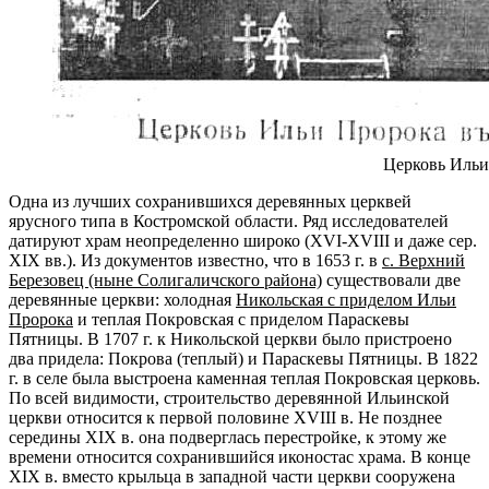
Церковь Ильи
Одна из лучших сохранившихся деревянных церквей
ярусного типа в Костромской области. Ряд исследователей
датируют храм неопределенно широко (ХVI-ХVIII и даже сер.
XIX вв.). Из документов известно, что в 1653 г. в
с. Верхний
Березовец (ныне Солигаличского района)
существовали две
деревянные церкви: холодная
Никольская с приделом Ильи
Пророка
и теплая Покровская с приделом Параскевы
Пятницы. В 1707 г. к Никольской церкви было пристроено
два придела: Покрова (теплый) и Параскевы Пятницы. В 1822
г. в селе была выстроена каменная теплая Покровская церковь.
По всей видимости, строительство деревянной Ильинской
церкви относится к первой половине XVIII в. Не позднее
середины XIX в. она подверглась перестройке, к этому же
времени относится сохранившийся иконостас храма. В конце
ХIХ в. вместо крыльца в западной части церкви сооружена