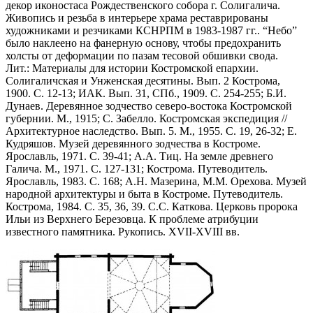
декор иконостаса Рождественского собора г. Солигалича.
Живопись и резьба в интерьере храма реставрированы
художниками и резчиками КСНРПМ в 1983-1987 гг.. “Небо”
было наклеено на фанерную основу, чтобы предохранить
холсты от деформации по пазам тесовой обшивки свода.
Лит.: Материалы для истории Костромской епархии.
Солигаличская и Унженская десятины. Вып. 2 Кострома,
1900. С. 12-13; ИАК. Вып. 31, СПб., 1909. С. 254-255; Б.И.
Дунаев. Деревянное зодчество северо-востока Костромской
губернии. М., 1915; С. Забелло. Костромская экспедиция //
Архитектурное наследство. Вып. 5. М., 1955. С. 19, 26-32; Е.
Кудряшов. Музей деревянного зодчества в Костроме.
Ярославль, 1971. С. 39-41; А.А. Тиц. На земле древнего
Галича. М., 1971. С. 127-131; Кострома. Путеводитель.
Ярославль, 1983. С. 168; А.Н. Мазерина, М.М. Орехова. Музей
народной архитектуры и быта в Костроме. Путеводитель.
Кострома, 1984. С. 35, 36, 39. С.С. Каткова. Церковь пророка
Ильи из Верхнего Березовца. К проблеме атрибуции
известного памятника. Рукопись. XVII-XVIII вв.