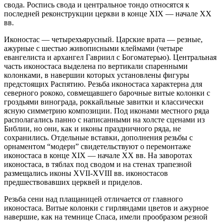
свода. Роспись свода и центральное тондо относятся к
последней реконструкции церкви в конце XIX — начале XX
вв.
Иконостас — четырехъярусный. Царские врата — резные,
ажурные с шестью живописными клеймами (четыре
евангелиста и архангел Гавриил с Богоматерью). Центральная
часть иконостаса выделена по вертикали спаренными
колонками, в навершии которых установлены фигуры
предстоящих Распятию. Резьба иконостаса характерна для
северного рококо, совмещавшего барочные витые колонки с
гроздьями винограда, роккайльные завитки и классически
ясную симметрию композиции. Под иконами местного ряда
располагались панно с написанными на холсте сценами из
Библии, но они, как и иконы праздничного ряда, не
сохранились. Отдельные вставки, дополнения резьбы с
орнаментом “модерн” свидетельствуют о перемонтаже
иконостаса в конце XIX — начале XX вв. На заворотах
иконостаса, в тяблах под сводом и на стенах трапезной
размещались иконы XVII-XVIII вв. иконостасов
предшествовавших церквей и приделов.
Резьба сени над плащаницей отличается от главного
иконостаса. Витые колонки с гирляндами цветов и ажурное
навершие, как на темнице Спаса, имели прообразом резной