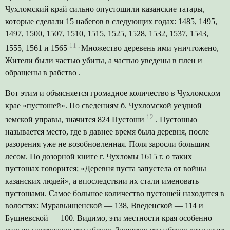
Чухломский край сильно опустошили казанские татары,
которые сделали 15 набегов в следующих годах: 1485, 1495,
1497, 1500, 1507, 1510, 1515, 1525, 1528, 1532, 1537, 1543,
11
.
1555, 1561 и 1565
Множество деревень ими уничтожено,
Жители были частью убиты, а частью уведены в плен и
обращены в рабство .
Вот этим и объясняется громадное количество в Чухломском
крае «пустошей». По сведениям б. Чухломской уездной
12
земской управы, значится 824 Пустоши
. Пустошью
называется место, где в давнее время была деревня, после
разорения уже не возобновленная. Поля заросли большим
лесом. По дозорной книге г. Чухломы 1615 г. о таких
пустошах говорится; «Деревня пуста запустела от войны
казанских людей», а впоследствии их стали именовать
пустошами. Самое большое количество пустошей находится в
волостях: Муравьищенской — 138, Введенской — 114 и
Бушневской — 100. Видимо, эти местности края особенно