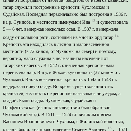
сильно пострадали от набегов. Защитою от набегов казанских
татар служили построенные крепости: Чухломская и
Судайская. Последняя первоначально был построена в 1536 г.
13
на р. Сундобе, в местности именуемой Ида
и существовала
5 — 6 лет, выдержав несколько осад. В 1537 г. выдержала
14
.
осаду от большой рати, состоящей из многих орд татар
Крепость эта находилась в лесной и малонаселённой
местности (в 72 килом, от Чухломы на север) и поэтому,
вероятно, мало служила в деле защиты населения от
татарских набегов . В 1542 г. означенная крепость была
перенесена на р. Вигу, в Жоховскую волость (37 килом от.
Чухломы). Вновь возведенная крепость в 1542 и 1543 г.г.
выдержала новую осаду. Во время существования этих
крепостей, местность с крепостью называлась не уездом, а
осадой. Были осады: Чухломская, Судайская и
Парфентьевская (из них впоследствии был образован
Чухломский уезд). В 1511 — 1524 г.г. великим князем
Василием Иоанновичем г. Чухлома, с Жилинской волостью,
15
отданы были, «на прокормление» Семену Аминеву
.
1571