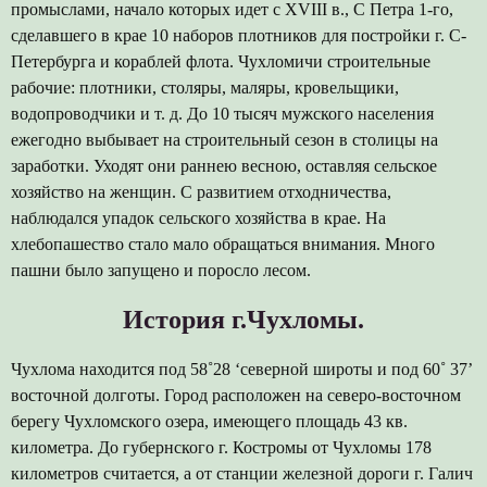
промыслами, начало которых идет с XVIII в., С Петра 1-го,
сделавшего в крае 10 наборов плотников для постройки г. С-
Петербурга и кораблей флота. Чухломичи строительные
рабочие: плотники, столяры, маляры, кровельщики,
водопроводчики и т. д. До 10 тысяч мужского населения
ежегодно выбывает на строительный сезон в столицы на
заработки. Уходят они раннею весною, оставляя сельское
хозяйство на женщин. С развитием отходничества,
наблюдался упадок сельского хозяйства в крае. На
хлебопашество стало мало обращаться внимания. Много
пашни было запущено и поросло лесом.
История г.Чухломы.
Чухлома находится под 58˚28 ‘северной широты и под 60˚ 37’
восточной долготы. Город расположен на северо-восточном
берегу Чухломского озера, имеющего площадь 43 кв.
километра. До губернского г. Костромы от Чухломы 178
километров считается, а от станции железной дороги г. Галич