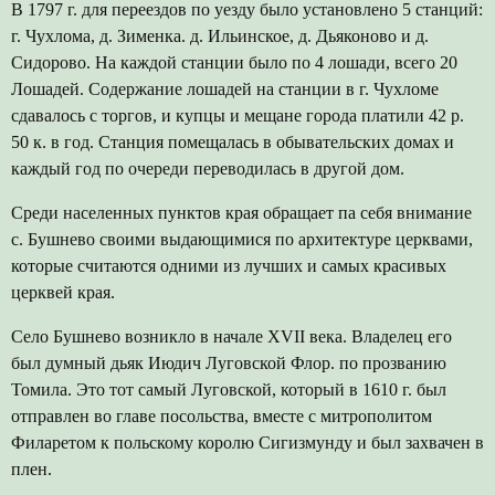
В 1797 г. для переездов по уезду было установлено 5 станций:
г. Чухлома, д. Зименка. д. Ильинское, д. Дьяконово и д.
Сидорово. На каждой станции было по 4 лошади, всего 20
Лошадей. Содержание лошадей на станции в г. Чухломе
сдавалось с торгов, и купцы и мещане города платили 42 р.
50 к. в год. Станция помещалась в обывательских домах и
каждый год по очереди переводилась в другой дом.
Среди населенных пунктов края обращает па себя внимание
с. Бушнево своими выдающимися по архитектуре церквами,
которые считаются одними из лучших и самых красивых
церквей края.
Село Бушнево возникло в начале XVII века. Владелец его
был думный дьяк Июдич Луговской Флор. по прозванию
Томила. Это тот самый Луговской, который в 1610 г. был
отправлен во главе посольства, вместе с митрополитом
Филаретом к польскому королю Сигизмунду и был захвачен в
плен.