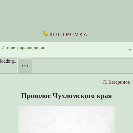
КОСТРОМ
K
А
loading...
···
Л. Казаринов
Прошлое Чухломского края