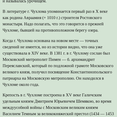
и называлась урочищем.
В литературе г. Чухлома упоминается первый раз в X веке
как родина Авраамия (+ 1010 г.) строителя Ростовского
монастыря. Надо полагать, что это говорится о прежней
Чухломе, бывшей на противоположном берегу озера.
Когда г. Чухлома основана на новом месте — точных
сведений не имеется, но из истории видно, что она уже
существовала в XIV веке. В 1381 г. в г. Чухлому сослан был
Московский митрополит Пимен — б. архимандрит
Переяславский, который по подложной грамоте Московского
великого князя, получил посвящение Константинопольского
патриарха на Московскую митрополию. Он находился в
Чухломе около года.
Крепость в г. Чухломе построена в XV веке Галичским
удельным князем Дмитрием Юрьевичем Шемякою, во время
междуусобной войны с Московским великим князем
Василием Темным за великокняжеский престол (1434 — 1453