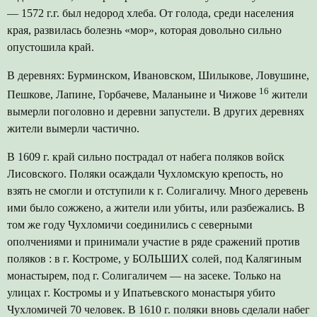
— 1572 г.г. был недород хлеба. От голода, среди населения
края, развилась болезнь «мор», которая довольно сильно
опустошила край.
В деревнях: Бурминском, Ивановском, Шилыкове, Ловушине,
16
Пешкове, Лапине, Горбачеве, Маланьине и Чижове
жители
вымерли поголовно и деревни запустели. В других деревнях
жители вымерли частично.
В 1609 г. край сильно пострадал от набега поляков войск
Лисовского. Поляки осаждали Чухломскую крепость, но
взять не смогли и отступили к г. Солигаличу. Много деревень
ими было сожжено, а жители или убиты, или разбежались. В
том же году Чухломичи соединились с северными
ополчениями и принимали участие в ряде сражений против
поляков : в г. Костроме, у БОЛЬШИХ солей, под Калягиным
монастырем, под г. Солигаличем — на засеке. Только на
улицах г. Костромы и у Ипатьевского монастыря убито
Чухломичей 70 человек. В 1610 г. поляки вновь сделали набег