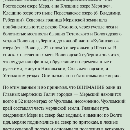
Ростовском озере Меря, а на Клещине озере Меря же».
Клещино озеро это ныне Переславское озеро (б. Владимир.
Губернии). Северная граница Мерянской земли шла
приблизительно так: рекою Сухоною, через густые леса и
болотистые местности бывших Тотемского и Вологодского
уездов Вологод. губернии, до южной части «Кубинского»
озера (от г. Вологды 22 килом.) и верховьев р.Шексны. В
списках населенных мест Вологодской губернии значится,
что «чудь» или финны, обрусевшие и перемешанные с
русскими, живут в Никольском, Сольвычегодском, и
Устюжском уездах. Они называют себя потомками «мери».
По этим данным и во принимая, что ВНИМАНИЕ один из
Главных мерянских Галич городов — Мерьский находится
всего в 52 километрах от Чухломы, несомненно, Чухломский
край составлял часть мерянской земли. Главный путь
следования Мери на север был водный, а именно: по Волге
идя, меряне поднимались на север по притокам, в лесные
части северной полосы и основывали поселения в верховьях