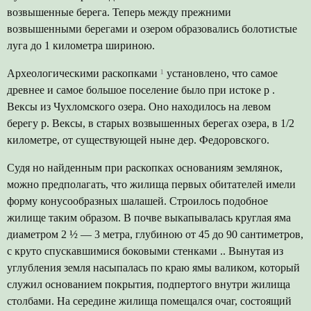
возвышенные берега. Теперь между прежними
возвышенными берегами и озером образовались болотистые
луга до 1 километра шириною.
Археологическими раскопками
¹
установлено, что самое
древнее и самое большое поселение было при истоке р .
Вексы из Чухломского озера. Оно находилось на левом
берегу р. Вексы, в старых возвышенных берегах озера, в 1/2
километре, от существующей ныне дер. Федоровского.
Судя но найденным при раскопках основаниям землянок,
можно предполагать, что жилища первых обитателей имели
форму конусообразных шалашей. Строилось подобное
жилище таким образом. В почве выкапывалась круглая яма
диаметром 2 ½ — 3 метра, глубиною от 45 до 90 сантиметров,
с круто спускавшимися боковыми стенками .. Вынутая из
углубления земля насыпалась по краю ямы валиком, который
служил основанием покрытия, подпертого внутри жилища
столбами. На середине жилища помещался очаг, состоящий