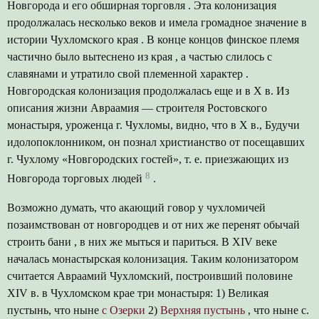
Новгорода и его обширная торговля . Эта колонизация
продолжалась несколько веков и имела громадное значение в
истории Чухломского края . В конце концов финское племя
частично было вытеснено из края , а частью слилось с
славянами и утратило свой племенной характер .
Новгородская колонизация продолжалась еще и в X в. Из
описания жизни Авраамия — строителя Ростовского
монастыря, уроженца г. Чухломы, видно, что в X в., Будучи
идолопоклонником, он познал христианство от посещавших
г. Чухлому «Новгородских гостей», т. е. приезжающих из
8
Новгорода торговых людей
.
Возможно думать, что акающий говор у чухломичей
позаимствован от новгородцев и от них же перенят обычай
строить бани , в них же мыться и париться. В XIV веке
началась монастырская колонизация. Таким колонизатором
считается Авраамий Чухломский, построивший половине
XIV в. в Чухломском крае три монастыря: 1) Великая
пустынь, что ныне
с Озерки
2)
Верхняя пустынь
, что ныне с.