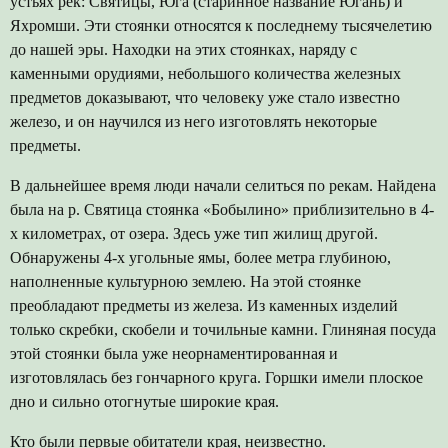
устьях рек: Святицы, Юга (старинное название Югань) и
Яхромши. Эти стоянки относятся к последнему тысячелетию
до нашей эры. Находки на этих стоянках, наряду с
каменными орудиями, небольшого количества железных
предметов доказывают, что человеку уже стало известно
железо, и он научился из него изготовлять некоторые
предметы.
В дальнейшее время люди начали селиться по рекам. Найдена
была на р. Святица стоянка «Бобылино» приблизительно в 4-
х километрах, от озера. Здесь уже тип жилищ другой.
Обнаружены 4-х угольные ямы, более метра глубиною,
наполненные культурною землею. На этой стоянке
преобладают предметы из железа. Из каменных изделий
только скребки, скобели и точильные камни. Глиняная посуда
этой стоянки была уже неорнаментированная и
изготовлялась без гончарного круга. Горшки имели плоское
дно и сильно отогнутые широкие края.
Кто были первые обитатели края, неизвестно.