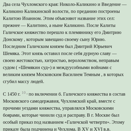
Два села Чухломского края: Николо-Каликино и Введение —
Каликино Каликинской волости, по преданию построены
Калитою Иоанном. Этим объясняют название этих сел:
прежнее — Калитино, а ныне Каликино. После Калиты
Галичское княжество перешло к племяннику его Дмитрию
Донскому , которым завещано своему сыну Юрию.
Последним Галичским князем был Дмитрий Юрьевич
Шемяка. Этот князь оставил после себя дурную славу —
своею жестокостью, хитростью, вероломством, неправым
судом ( «Шемякин суд») и междуусобными войнами с
великим князем Московским Василием Темным , в которых
сгубил массу людей.
10
,
С 1450 г.
по включении б. Галичского княжества в состав
Московского самодержавия, Чухломский край, вместе с
прочими уездами княжества, управлялся Московскими
боярами, которые чинили суд и расправу. В г. Москве был
особый приказ под названием «Галичской четверти». Этому
приказу была подчинена и Чухлома. В XV и XVI в.в.