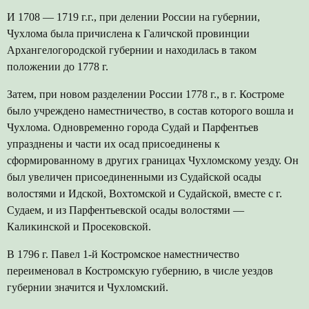
И 1708 — 1719 г.г., при делении России на губернии,
Чухлома была причислена к Галичской провинции
Архангелогородской губернии и находилась в таком
положении до 1778 г.
Затем, при новом разделении России 1778 г., в г. Костроме
было учреждено наместничество, в состав которого вошла и
Чухлома. Одновременно города Судай и Парфентьев
упразднены и части их осад присоединены к
сформированному в других границах Чухломскому уезду. Он
был увеличен присоединенными из Судайской осады
волостями и Идской, Вохтомской и Судайской, вместе с г.
Судаем, и из Парфентьевской осады волостями —
Каликинской и Просековской.
В 1796 г. Павел 1-й Костромское наместничество
переименовал в Костромскую губернию, в числе уездов
губернии значится и Чухломский.