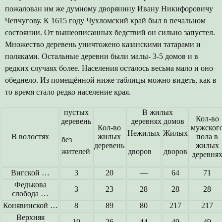
пожалован им же думному дворянину Ивану Никифоровичу
Чепчугову. К 1615 году Чухломский край был в печальном
состоянии. От вышеописанных бедствий он сильно запустел.
Множество деревень уничтожено казанскими татарами и
поляками. Остальные деревни были малы- 3-5 домов и в
редких случаях более. Населения осталось весьма мало и оно
обеднело. Из помещённой ниже таблицы можно видеть, как в
то время стало редко население края.
пустых
В жилых
Кол-во
деревень
деревнях домов
Кол-во
мужског
Нежилых
Жилых
В волостях
жилых
пола в
без
деревень
жилых
жителей
дворов
дворов
деревня
Вигской …
3
20
—
64
71
Федькова
3
23
28
28
28
слобода …
Конявинской …
8
89
80
217
217
Верхняя
10
26
44
49
49