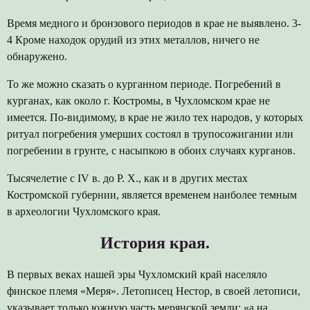
Время медного и бронзового периодов в крае не выявлено. 3-
4 Кроме находок орудий из этих металлов, ничего не
обнаружено.
То же можно сказать о курганном периоде. Погребений в
курганах, как около г. Костромы, в Чухломском крае не
имеется. По-видимому, в крае не жило тех народов, у которых
ритуал погребения умерших состоял в трупосожигании или
погребении в грунте, с насыпкою в обоих случаях курганов.
Тысячелетие с IV в. до Р. X., как и в других местах
Костромской губернии, является временем наиболее темным
в археологии Чухломского края.
История края.
В первых веках нашей эры Чухломский край населяло
финское племя «Меря». Летописец Нестор, в своей летописи,
указывает только южную часть мерянской земли: «а на