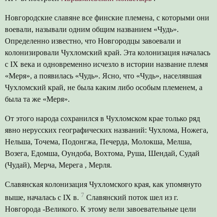
Новгородские славяне все финские племена, с которыми они
воевали, называли одним общим названием «Чудь».
Определенно известно, что Новгородцы завоевали и
колонизировали Чухломский край. Эта колонизация началась
с IX века и одновременно исчезло в истории название племя
«Меря», а появилась «Чудь». Ясно, что «Чудь», населявшая
Чухломский край, не была каким либо особым племенем, а
была та же «Меря».
От этого народа сохранился в Чухломском крае только ряд
явно нерусских географических названий: Чухлома, Ножега,
Нельша, Точема, Подонгжа, Печерда, Молокша, Мелша,
Возега, Едомша, Оундоба, Вохтома, Руша, Шендай, Судай
(Чудай), Мерча, Мерега , Мерля.
Славянская колонизация Чухломского края, как упомянуто
7
выше, началась с IX в.
Славянский поток шел из г.
Новгорода -Великого. К этому вели завоевательные цели