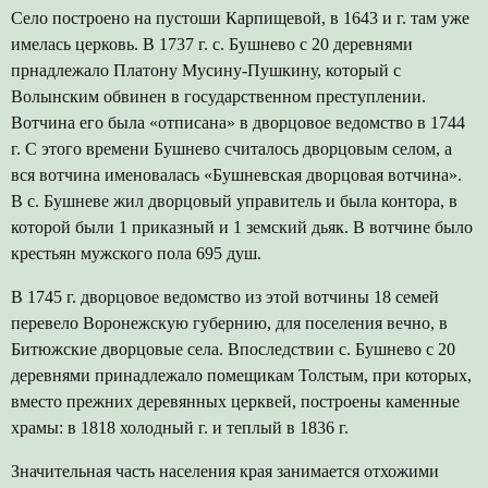
Село построено на пустоши Карпищевой, в 1643 и г. там уже
имелась церковь. В 1737 г. с. Бушнево с 20 деревнями
прнадлежало Платону Мусину-Пушкину, который с
Волынским обвинен в государственном преступлении.
Вотчина его была «отписана» в дворцовое ведомство в 1744
г. С этого времени Бушнево считалось дворцовым селом, а
вся вотчина именовалась «Бушневская дворцовая вотчина».
В с. Бушневе жил дворцовый управитель и была контора, в
которой были 1 приказный и 1 земский дьяк. В вотчине было
крестьян мужского пола 695 душ.
В 1745 г. дворцовое ведомство из этой вотчины 18 семей
перевело Воронежскую губернию, для поселения вечно, в
Битюжские дворцовые села. Впоследствии с. Бушнево с 20
деревнями принадлежало помещикам Толстым, при которых,
вместо прежних деревянных церквей, построены каменные
храмы: в 1818 холодный г. и теплый в 1836 г.
Значительная часть населения края занимается отхожими