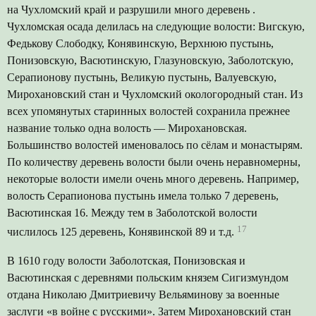
на Чухломский край и разрушили много деревень .
Чухломская осада делилась на следующие волости: Вигскую,
Федькову Слободку, Конявинскую, Верхнюю пустынь,
Понизовскую, Васютинскую, Глазуновскую, Заболотскую,
Серапионову пустынь, Великую пустынь, Валуевскую,
Мирохановский стан и Чухломский окологородный стан. Из
всех упомянутых старинных волостей сохранила прежнее
название только одна волость — Мирохановская.
Большинство волостей именовалось по сёлам и монастырям.
По количеству деревень волости были очень неравномерны,
некоторые волости имели очень много деревень. Например,
волость Серапионова пустынь имела только 7 деревень,
Васютинская 16. Между тем в Заболотской волости
17
числилось 125 деревень, Конявинской 89 и т.д.
В 1610 году волости Заболотская, Понизовская и
Васютинская с деревнями польским князем Сигизмундом
отдана Николаю Дмитриевичу Вельяминову за военные
заслуги «в войне с русскими». Затем Мирохановский стан