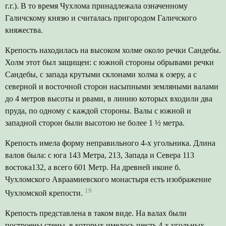
г.г.). В то время Чухлома принадлежала означенному
Галичскому князю и считалась пригородом Галичского
княжества.
Крепость находилась на высоком холме около речки Сандебы.
Холм этот был защищен: с южной стороны обрывами речки
Сандебы, с запада крутыми склонами холма к озеру, а с
северной и восточной сторон насыпными земляными валами
до 4 метров высоты и рвами, в линию которых входили два
пруда, по одному с каждой стороны. Валы с южной и
западной сторон были высотою не более 1 ½ метра.
Крепость имела форму неправильного 4-х угольника. Длина
валов была: с юга 143 Метра, 213, Запада и Севера 113
востока132, а всего 601 Метр. На древней иконе б.
Чухломского Авраамиевского монастыря есть изображение
19
Чухломской крепости.
Крепость представлена в таком виде. На валах были
построены стены, в которых имелось шесть 4-х угольных