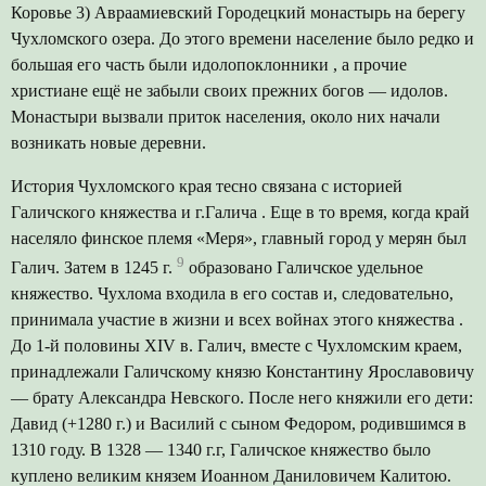
Коровье 3) Авраамиевский Городецкий монастырь на берегу
Чухломского озера. До этого времени население было редко и
большая его часть были идолопоклонники , а прочие
христиане ещё не забыли своих прежних богов — идолов.
Монастыри вызвали приток населения, около них начали
возникать новые деревни.
История Чухломского края тесно связана с историей
Галичского княжества и г.Галича . Еще в то время, когда край
населяло финское племя «Меря», главный город у мерян был
9
Галич. Затем в 1245 г.
образовано Галичское удельное
княжество. Чухлома входила в его состав и, следовательно,
принимала участие в жизни и всех войнах этого княжества .
До 1-й половины XIV в. Галич, вместе с Чухломским краем,
принадлежали Галичскому князю Константину Ярославовичу
— брату Александра Невского. После него княжили его дети:
Давид (+1280 г.) и Василий с сыном Федором, родившимся в
1310 году. В 1328 — 1340 г.г, Галичское княжество было
куплено великим князем Иоанном Даниловичем Калитою.