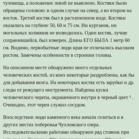
туловища, а положение левой не выяснено. Костяки были
обращены головою: в одном случае на север, а во втором на
восток. Третий костяк был в расчлененном виде. Костяки
оказались на глубине 50, 60 и 75 см. Ни курганов, ни
могильных холмиков не возводилось. Один костяк, лучше
сохранившийся, был измерен. Длина ЕГО БЫЛА 1 метр 60
см. Видимо, первобытные люди края не отличались высоким
ростом. Замечены особенности в строении головы.
На описанном месте обнаружено много отдельных
человеческих костей, из коих некоторые раздроблены, как бы
для добывания мозга. На некоторых костях есть зарубки и др.
следы от режущего инструмента. Найдены куски
человеческого черепа, окрашенного внутри в черный цвет
³
.
Очевидно, этот череп служил сосудом.
Впоследствии люди каменного века начали селиться и в
других местах побережья Чухломского озера.
Исследовательскими работами обнаружен ряд стоянок при