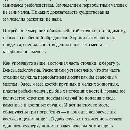
занимался рыболовством. Земледелием первобытный человек
не занимался. Никаких доказательств существования
земледелия раскопки не дали.
Погребение умерших обитателей этой стоянки, по-видимому,
не имело особенной обрядности. Хоронили умерших где
придется, специально отведенного для сего места —
кладбища не имелось.
Как упомянуто выше, восточная часть стоянки, к берегу р.
Вексы, заболочена. Раскопками установлено, что эта часть
стоянки служила первобытным людям как бы свалочным
местом . Здесь масса костей крупных и мелких животных,
пласты рыбьей чешуи, рыбных истлевших костей, громадное
количество черепков посуды и случайно попавшие сюда
каменные и костяные орудия . И вот на этом то месте
обнаружены три погребения — в коих два человеческих
костяка в целом виде
²
. В двух случаях положение костяков
одинаковое-кверху лицом, правая рука вытянута вдоль