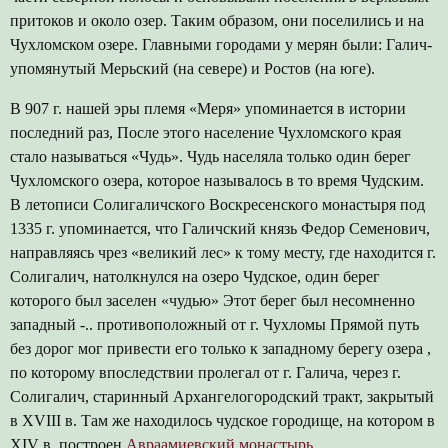
притоков и около озер. Таким образом, они поселились и на
Чухломском озере. Главными городами у мерян были: Галич-
упомянутый Мерьский (на севере) и Ростов (на юге).
В 907 г. нашей эры племя «Меря» упоминается в истории
последний раз, После этого население Чухломского края
стало называться «Чудь». Чудь населяла только один берег
Чухломского озера, которое называлось в то время Чудским.
В летописи Солигаличского Воскресенского монастыря под
1335 г. упоминается, что Галичский князь Федор Семенович,
направляясь чрез «великий лес» к тому месту, где находится г.
Солигалич, натолкнулся на озеро Чудское, один берег
которого был заселен «чудью» Этот берег был несомненно
западный -.. противоположный от г. Чухломы Прямой путь
без дорог мог привести его только к западному берегу озера ,
по которому впоследствии пролегал от г. Галича, через г.
Солигалич, старинный Архангелогородский тракт, закрытый
в XVIII в. Там же находилось чудское городище, на котором в
XIV в. построен
Авраамиевский монастырь
.