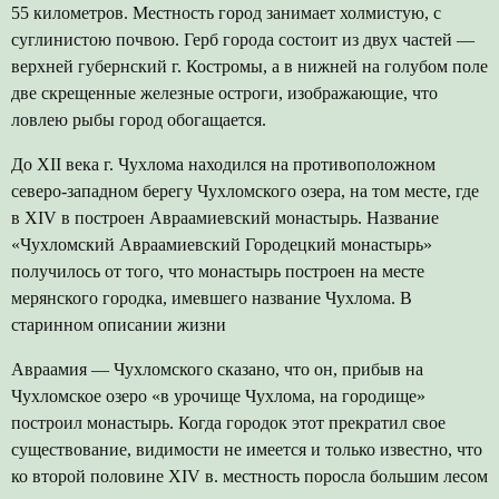
55 километров. Местность город занимает холмистую, с
суглинистою почвою. Герб города состоит из двух частей —
верхней губернский г. Костромы, а в нижней на голубом поле
две скрещенные железные остроги, изображающие, что
ловлею рыбы город обогащается.
До XII века г. Чухлома находился на противоположном
северо-западном берегу Чухломского озера, на том месте, где
в XIV в построен Авраамиевский монастырь. Название
«Чухломский Авраамиевский Городецкий монастырь»
получилось от того, что монастырь построен на месте
мерянского городка, имевшего название Чухлома. В
старинном описании жизни
Авраамия — Чухломского сказано, что он, прибыв на
Чухломское озеро «в урочище Чухлома, на городище»
построил монастырь. Когда городок этот прекратил свое
существование, видимости не имеется и только известно, что
ко второй половине XIV в. местность поросла большим лесом