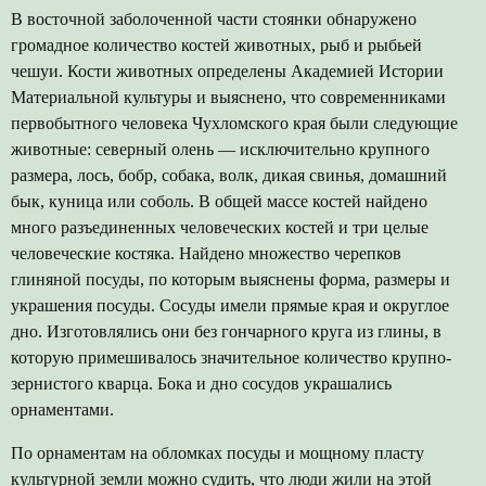
В восточной заболоченной части стоянки обнаружено
громадное количество костей животных, рыб и рыбьей
чешуи. Кости животных определены Академией Истории
Материальной культуры и выяснено, что современниками
первобытного человека Чухломского края были следующие
животные: северный олень — исключительно крупного
размера, лось, бобр, собака, волк, дикая свинья, домашний
бык, куница или соболь. В общей массе костей найдено
много разъединенных человеческих костей и три целые
человеческие костяка. Найдено множество черепков
глиняной посуды, по которым выяснены форма, размеры и
украшения посуды. Сосуды имели прямые края и округлое
дно. Изготовлялись они без гончарного круга из глины, в
которую примешивалось значительное количество крупно-
зернистого кварца. Бока и дно сосудов украшались
орнаментами.
По орнаментам на обломках посуды и мощному пласту
культурной земли можно судить, что люди жили на этой