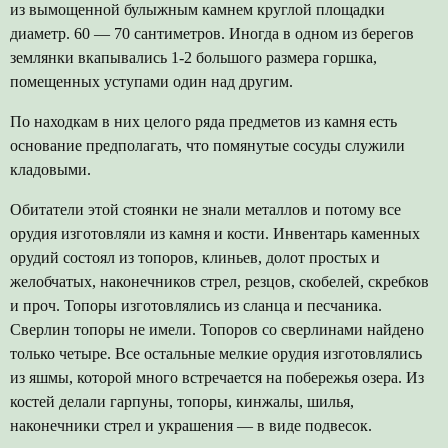
из вымощенной булыжным камнем круглой площадки
диаметр. 60 — 70 сантиметров. Иногда в одном из берегов
землянки вкапывались 1-2 большого размера горшка,
помещенных уступами один над другим.
По находкам в них целого ряда предметов из камня есть
основание предполагать, что помянутые сосуды служили
кладовыми.
Обитатели этой стоянки не знали металлов и потому все
орудия изготовляли из камня и кости. Инвентарь каменных
орудий состоял из топоров, клиньев, долот простых и
желобчатых, наконечников стрел, резцов, скобелей, скребков
и проч. Топоры изготовлялись из сланца и песчаника.
Сверлин топоры не имели. Топоров со сверлинами найдено
только четыре. Все остальные мелкие орудия изготовлялись
из яшмы, которой много встречается на побережья озера. Из
костей делали гарпуны, топоры, кинжалы, шилья,
наконечники стрел и украшения — в виде подвесок.