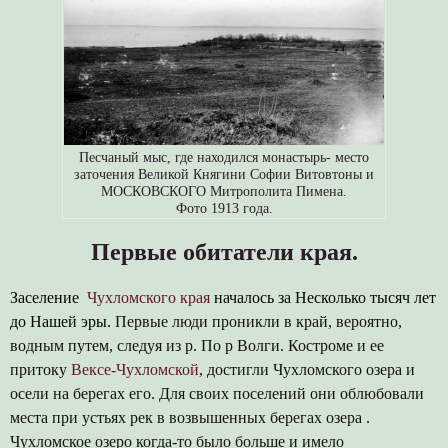
Песчаный мыс, где находился монастырь- место
заточения Великой Княгини Софии Витовтоны и
МОСКОВСКОГО Митрополита Пимена.
Фото 1913 года.
Первые обитатели края.
Заселение
Чухломского края
началось за Несколько тысяч лет
до Нашей эры.
Первые люди проникли в край, вероятно,
водным путем, следуя из р. По р Волги. Костроме и ее
притоку
Вексе-Чухломской
, достигли Чухломского озера и
осели на берегах его. Для своих поселений они облюбовали
места при устьях рек в возвышенных берегах озера .
Чухломское озеро когда-то было больше и имело