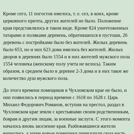
Кроме сего, 11 погостов имелось, т. е. сел, в коих, кроме
церковного причта, других жителей не было. Положение
края представлялось в таком виде. Кроме 824 уничтоженных
татарами и поляками деревень, обратившихся в пустоши, 26
деревень с постройками было без жителей. Жилых деревень
было 653, но и них 623 дома имелось без жителей. Жилых
дворов в деревнях было 1554 и в них жителей мужского пола
1554 человека (женскому полу учета не велось). Таким
образом, в среднем было в деревне 2-3 дома и в них такое же
количество душ мужского пола.
До этого времени помещиков в Чухломском крае не было, и
они появились в период времени с 1618 по 1628 г. Царь
Михаил Федорович Романов, вступив на престол, раздал в
Чухломском крае земли с крестьянами своим родственникам,
боярам и другим лицам, за военные заслуги. С этого момента
началось вновь заселение края. Разбежавшиеся жители
вернулись, а затем новые помещики переселили сюда часть