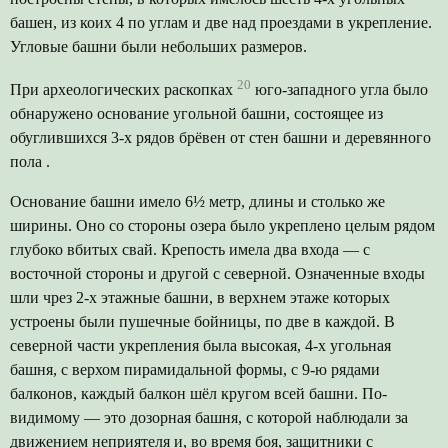
башен, из коих 4 по углам и две над проездами в укрепление.
Угловые башни были небольших размеров.
20
При археологических раскопках
юго-западного угла было
обнаружено основание угольной башни, состоящее из
обуглившихся 3-х рядов брёвен от стен башни и деревянного
пола .
Основание башни имело 6½ метр, длины и столько же
ширины. Оно со стороны озера было укреплено целым рядом
глубоко вбитых свай. Крепость имела два входа — с
восточной стороны и другой с северной. Означенные входы
шли чрез 2-х этажные башни, в верхнем этаже которых
устроены были пушечные бойницы, по две в каждой. В
северной части укрепления была высокая, 4-х угольная
башня, с верхом пирамидальной формы, с 9-ю рядами
балконов, каждый балкон шёл кругом всей башни. По-
видимому — это дозорная башня, с которой наблюдали за
движением неприятеля и, во время боя, защитники с