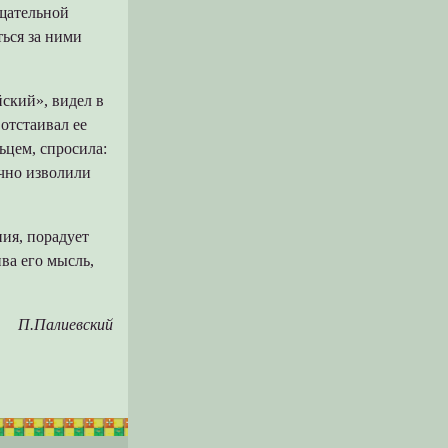
тщательной
ься за ними
ский», видел в
отстаивал ее
ьцем, спросила:
учно изволили
ния, порадует
ва его мысль,
П.Палиевский