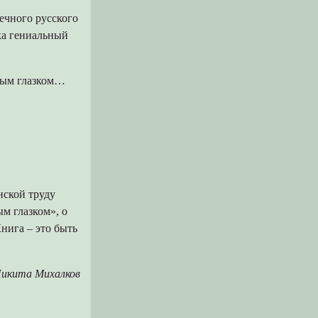
вечного русского
ка гениальный
рым глазком…
нской труду
ым глазком», о
нига – это быть
икита Михалков