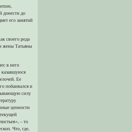
лепин,
й донести до
мет его занятий
ак своего рода
ы и жены Татьяны
ес в него
, казавшуюся
елочей. Ее
го побаивался и
асывающую силу
тературу
нные ценности
 текущей
истьев», – то
коп. Что, где,