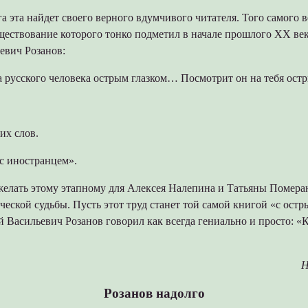
га эта найдет своего верного вдумчивого читателя. Того самого 
уществование которого тонко подметил в начале прошлого XX ве
евич Розанов:
 русского человека острым глазком… Посмотрит он на тебя ост
их слов.
 с иностранцем».
желать этому этапному для Алексея Налепина и Татьяны Помера
ческой судьбы. Пусть этот труд станет той самой книгой «с остр
 Васильевич Розанов говорил как всегда гениально и просто: «К
Н
Розанов надолго