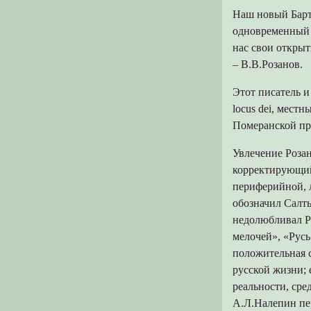
Наш новый Барт
одновременный ф
нас свои открыт
– В.В.Розанов.
Этот писатель и
locus dei, мест
Померанской пр
Увлечение Роза
корректирующий
периферийной, л
обозначил Салт
недолюбливал Р
мелочей», «Русь
положительная 
русской жизни; 
реальности, сре
А.Л.Налепин пер