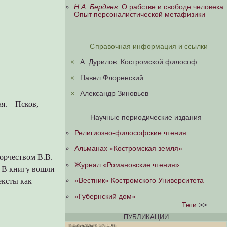
Н.А. Бердяев.
О рабстве и свободе человека.
Опыт персоналистической метафизики
Справочная информация и ссылки
×
А. Дурилов. Костромской философ
×
Павел Флоренский
×
Александр Зиновьев
я. – Псков,
Научные периодические издания
Религиозно-философские чтения
Альманах «Костромская земля»
орчеством В.В.
Журнал «Романовские чтения»
. В книгу вошли
«Вестник» Костромского Университета
ексты как
«Губернский дом»
Теги
>>
ПУБЛИКАЦИИ