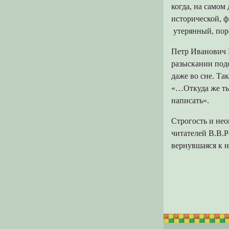
когда, на самом
исторической, ф
утерянный, пор
Петр Иванович Б
разыскании под
даже во сне. Та
«…Откуда же ты 
написать».
Строгость и нео
читателей В.В.Р
вернувшаяся к н