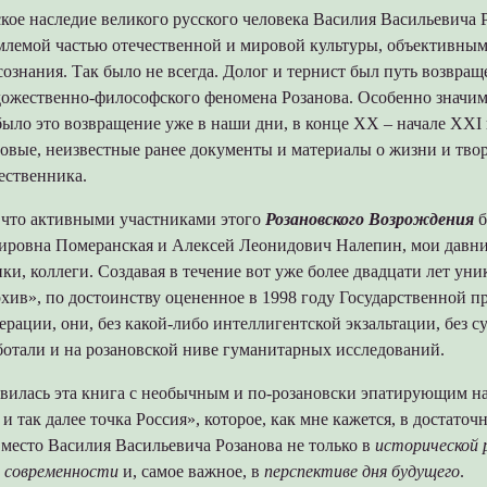
кое наследие великого русского человека Василия Васильевича 
емлемой частью отечественной и мировой культуры, объективны
ознания. Так было не всегда. Долог и тернист был путь возвращ
дожественно-философского феномена Розанова. Особенно значи
ло это возвращение уже в наши дни, в конце XX – начале XXI в
овые, неизвестные ранее документы и материалы о жизни и тво
ественника.
, что активными участниками этого
Розановского Возрождения
б
ировна Померанская и Алексей Леонидович Налепин, мои давние
, коллеги. Создавая в течение вот уже более двадцати лет уни
хив», по достоинству оцененное в 1998 году Государственной п
рации, они, без какой-либо интеллигентской экзальтации, без с
ботали и на розановской ниве гуманитарных исследований.
оявилась эта книга с необычным и по-розановски эпатирующим н
 и так далее точка Россия», которое, как мне кажется, в достато
 место Василия Васильевича Розанова не только в
исторической 
е
современности
и, самое важное, в
перспективе дня будущего
.