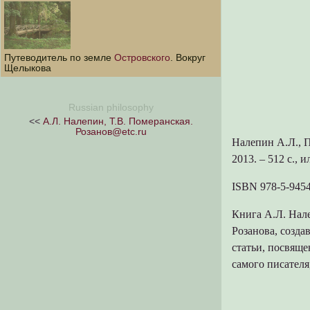
Путеводитель по земле
Островского
. Вокруг
Щелыкова
Russian philosophy
<<
А.Л. Налепин, Т.В. Померанская.
Розанов@etc.ru
Налепин А.Л., П
2013. – 512 с., и
ISBN 978-5-9454
Книга А.Л. Нале
Розанова, созда
статьи, посвяще
самого писателя