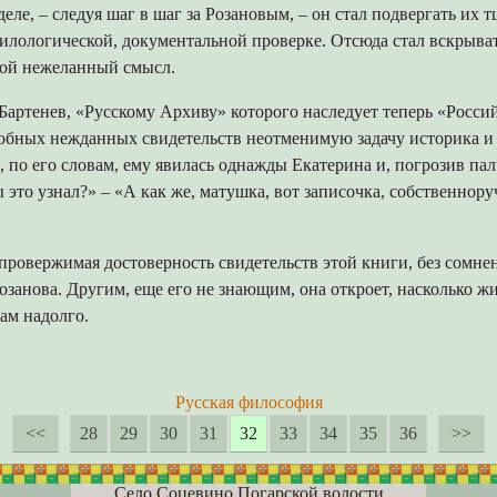
 деле, – следуя шаг в шаг за Розановым, – он стал подвергать их 
илологической, документальной проверке. Отсюда стал вскрыват
ой нежеланный смысл.
артенев, «Русскому Архиву» которого наследует теперь «Россий
обных нежданных свидетельств неотменимую задачу историка и 
к, по его словам, ему явилась однажды Екатерина и, погрозив пал
это узнал?» – «А как же, матушка, вот записочка, собственнор
провержимая достоверность свидетельств этой книги, без сомне
озанова. Другим, еще его не знающим, она откроет, насколько жи
ам надолго.
Русская философия
<<
28
29
30
31
32
33
34
35
36
>>
Село Соцевино Погарской волости