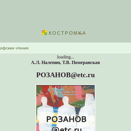
КОСТРОМ
K
А
loading...
А.Л. Налепин, Т.В. Померанская
РОЗАНОВ@etc.ru