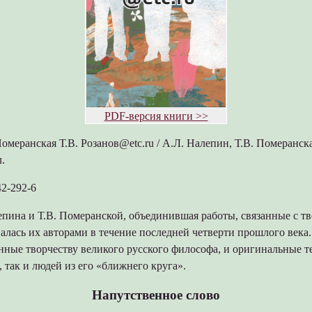
PDF-версия книги >>
омеранская Т.В. Розанов@etc.ru / А.Л. Налепин, Т.В. Померанска
л.
2-292-6
пина и Т.В. Померанской, объединившая работы, связанные с тв
валась их авторами в течение последней четверти прошлого века
нные творчеству великого русского философа, и оригинальные т
, так и людей из его «ближнего круга».
Напутственное слово