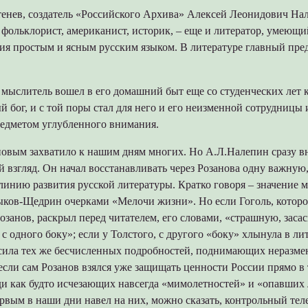
енев, создатель «Российского Архива» Алексей Леонидович На
ольклорист, американист, историк, – еще и литератор, умеющи
ия простым и ясным русским языком. В литературе главный пред
 мыслитель вошел в его домашний быт еще со студенческих лет к
ный бог, и с той поры стал для него и его неизменной сотрудниц
едметом углубленного внимания.
новым захватило к нашим дням многих. Но А.Л.Налепин сразу вн
 взгляд. Он начал восстанавливать через Розанова одну важную
инию развития русской литературы. Кратко говоря – значение м
ыков-Щедрин очерками «Мелочи жизни». Но если Гоголь, которо
озанов, раскрыл перед читателем, его словами, «страшную, зас
 с одного боку»; если у Толстого, с другого «боку» хлынула в ли
сила тех же бесчисленных подробностей, поднимающих неразме
если сам Розанов взялся уже защищать ценности России прямо в
ди как будто исчезающих навсегда «мимолетностей» и «опавших л
вым в наши дни навел на них, можно сказать, контрольный телес