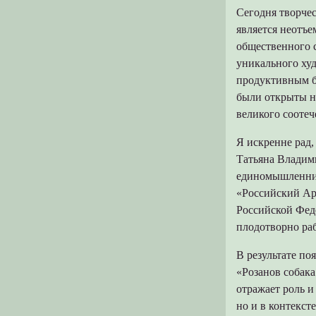
Сегодня творчес
является неотъ
общественного с
уникального ху
продуктивным бы
были открыты н
великого соотеч
Я искренне рад
Татьяна Владим
единомышленники
«Российский Ар
Российской Феде
плодотворно ра
В результате п
«Розанов собака
отражает роль и
но и в контекст