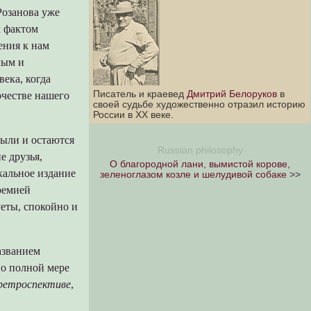
Розанова уже
м фактом
ения к нам
мым и
ека, когда
Писатель и краевед
Дмитрий Белоруков
в
рчестве нашего
своей судьбе художественно отразил историю
России в XX веке.
ыли и остаются
Russian philosophy
 друзья,
О благородной лани, вымистой корове,
кальное издание
зеленоглазом козле и шелудивой собаке
>>
ремией
уеты, спокойно и
азванием
чно полной мере
ретроспективе
,