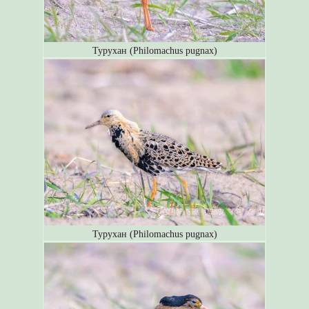
Турухан (Philomachus pugnax)
Турухан (Philomachus pugnax)