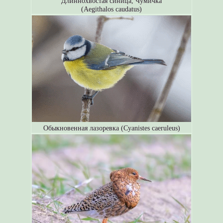
Длиннохвостая синица, Чумичка
(Aegithalos caudatus)
Обыкновенная лазоревка (Cyanistes caeruleus)