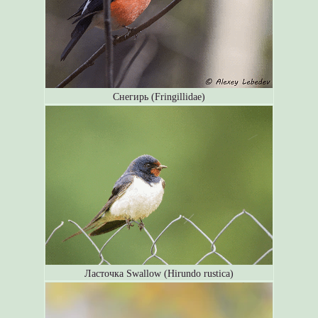
Снегирь (Fringillidae)
Ласточка Swallow (Hirundo rustica)