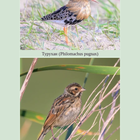
Турухан (Philomachus pugnax)