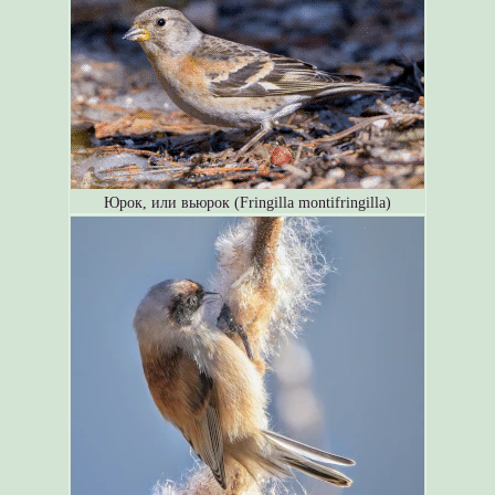
Юрок, или вьюрок (Fringilla montifringilla)