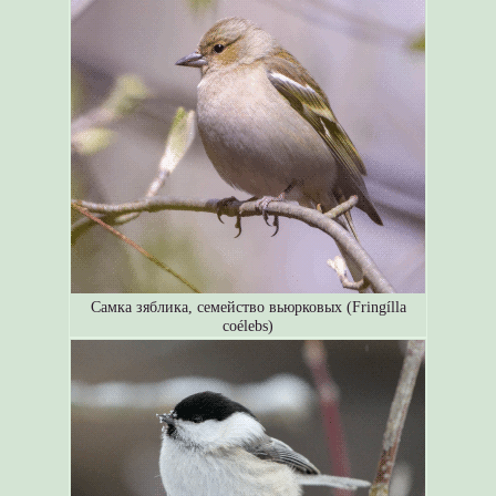
Самка зяблика, семейство вьюрковых (Fringílla
coélebs)