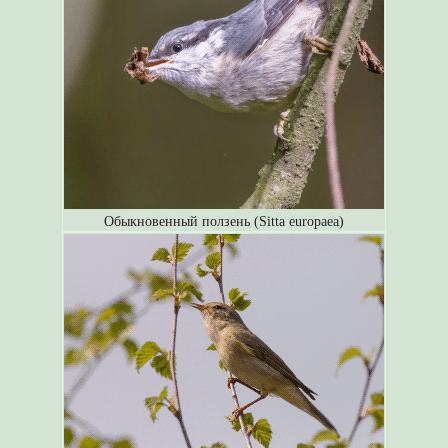
Обыкновенный ползень (Sitta europaea)