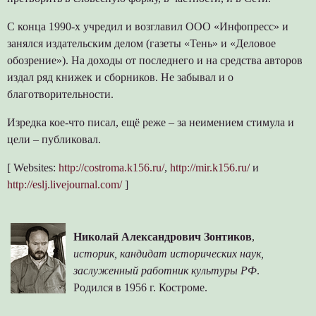
С конца 1990-х учредил и возглавил ООО «Инфопресс» и
занялся издательским делом (газеты «Тень» и «Деловое
обозрение»). На доходы от последнего и на средства авторов
издал ряд книжек и сборников. Не забывал и о
благотворительности.
Изредка кое-что писал, ещё реже – за неимением стимула и
цели – публиковал.
[ Websites:
http://costroma.k156.ru/
,
http://mir.k156.ru/
и
http://eslj.livejournal.com/
]
Николай Александрович Зонтиков
,
историк, кандидат исторических наук,
заслуженный работник культуры РФ
.
Родился в 1956 г. Костроме.