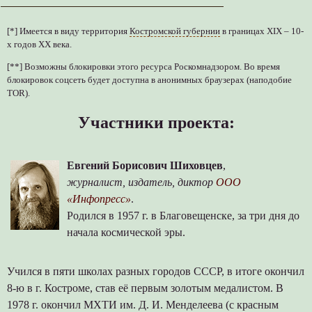
[*] Имеется в виду территория
Костромской губернии
в границах XIX – 10-
х годов XX века.
[**] Возможны блокировки этого ресурса Роскомнадзором. Во время
блокировок соцсеть будет доступна в анонимных браузерах (наподобие
TOR).
Участники проекта:
Евгений Борисович Шиховцев
,
журналист, издатель, диктор
ООО
«Инфопресс»
.
Родился в 1957 г. в Благовещенске, за три дня до
начала космической эры.
Учился в пяти школах разных городов СССР, в итоге окончил
8-ю в г. Костроме, став её первым золотым медалистом. В
1978 г. окончил МХТИ им. Д. И. Менделеева (с красным