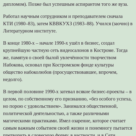
дипломом). Позже был успешным аспирантом того же вуза.
Работал научным сотрудником и преподавателем сначала
КТИ (1980–83), затем КВВКУХЗ (1983–88). Учился (заочно) в
Литературном институте.
В конце 1980-х – начале 1990-х ушёл в бизнес, создал
крупнейшую частную сеть видеосалонов в Костроме. Тогда
же, памятуя о своей былой увлечённости творчеством
Набокова, основал при Костромском фонде культуры
общество набоколюбов (просуществовавшее, впрочем,
недолго).
В первой половине 1990-х затевал всякие бизнес-проекты – в
целом, по собственному его признанию, «без особого успеха,
но порою с удовольствием». Занимался общественной,
политической деятельностью, а также различными
магическими практиками. Имел озарение, которое считает
самым важным событием своей жизни и понемногу пытается
претворить в словесную форму, в частности, и в Сети.