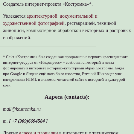
Создатель интернет-проекта «Костромка»*.
Увлекается
архитектурной, документальной и
художественной фотографией
, реставрацией, техникой
живописи,
компьютерной обработкой
векторных и растровых
изображений.
* Сайт «Костромка» был создан как продолжение первого краеведческого
интернет-ресурса от «Инфопресс» – costroma.ru, который и начал
формировать в интернете историко-культурный образ Костромы. Когда
про Google и Яндекс ещё мало было известно, Евгений Шиховцев уже
внедрял язык HTML и знакомил читателей сайта с историей и культурой
края.
Адреса (contacts):
mail@kostromka.ru
т.
[ +7 (909)6694584 ]
Другие
адреса и площадки
в интернете и о техническом