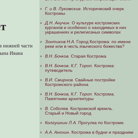
Г. и В. Лукомские.
Исторический очерк
Костромы.
ет
Д.Н. Анучин.
О культуре костромских
курганов и особенно о находимых в них
украшениях и религиозных символах
Зонтиков Н.А.
Город Кострома: по имени
 в нижней части
реки или в честь языческого божества?
сына Ивана
В.Н. Бочков.
Старая Кострома
В.Н. Бочков. К.Г. Тороп.
Кострома:
путеводитель
В.И. Смирнов.
Свайные постройки
Костромского района
В.Н. Бочков, К.Г. Тороп.
Кострома.
Памятники архитектуры
В. Соболев.
Костромской кремль.
Старый и Новый город
Колгушкин Л.А.
Прогулка по Костроме.
А.А. Анохин.
Кострома в будни и праздники