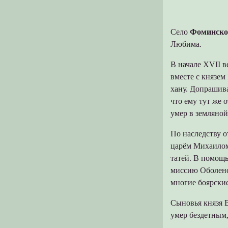
Село
Фоминско
Любима.
В начале XVII в
вместе с князем
хану. Допрашива
что ему тут же 
умер в земляной
По наследству о
царём Михаилом
татей. В помощь
миссию Оболенс
многие боярские
Сыновья князя 
умер бездетным,