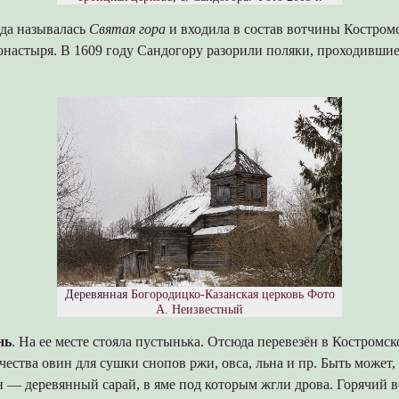
да называлась
Святая гора
и входила в состав вотчины Костром
онастыря. В 1609 году Сандогору разорили поляки, проходивши
Деревянная
Богородицко-Казанская церковь
Фото
А. Неизвестный
нь
. На ее месте стояла пустынька. Отсюда перевезён в Костромс
чества овин для сушки снопов ржи, овса, льна и пр. Быть может,
 — деревянный сарай, в яме под которым жгли дрова. Горячий в