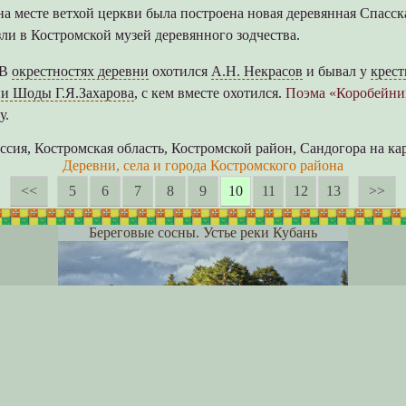
. на месте ветхой церкви была построена новая деревянная Спасск
ли в Костромской музей деревянного зодчества.
 В
окрестностях деревни
охотился
А.Н. Некрасов
и бывал у
крест
ни Шоды Г.Я.Захарова
, с кем вместе охотился.
Поэма «Коробейни
у.
ссия, Костромская область, Костромской район, Сандогора на ка
Деревни, села и города Костромского района
<<
5
6
7
8
9
10
11
12
13
>>
Береговые сосны. Устье реки Кубань