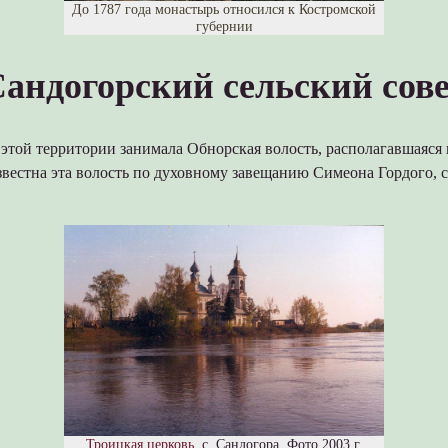
До 1787 года монастырь относился к Костромской
губернии
андогорский сельский сов
 этой территории занимала Обнорская волость, располагавшаяся
звестна эта волость по духовному завещанию Симеона Гордого, 
Троицкая церковь
, с. Сандогора. Фото 2003 г.