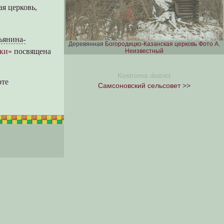
ая церковь,
ьянина-
Деревянная
Богородицко-Казанская церковь
Фото А.
ки»
посвящена
Неизвестный
Kostroma district
рте
Самсоновский сельсовет
>>