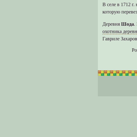
В селе в 1712 г
которую перевез
Деревня
Шода
.
охотника дерев
Гавриле Захаров
Ро