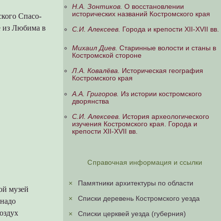
Н.А. Зонтиков.
О восстановлении
исторических названий Костромского края
ского Спасо-
е из Любима в
С.И. Алексеев.
Города и крепости XII-XVII вв.
Михаил Диев.
Старинные волости и станы в
Костромской стороне
Л.А. Ковалёва.
Историческая география
Костромского края
А.А. Григоров.
Из истории костромского
дворянства
С.И. Алексеев.
История археологического
изучения Костромского края. Города и
крепости XII-XVII вв.
Справочная информация и ссылки
×
Памятники архитектуры по области
кой музей
×
Списки деревень Костромского уезда
 надо
оздух
×
Списки церквей уезда (губерния)