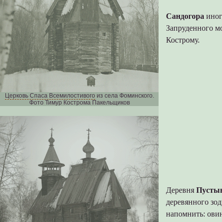
Сандогора
иног
Запруденного м
Кострому.
Церковь Спаса Всемилостивого
из села Фоминского.
Фото Тимур Кострома Пакельщиков
Деревня
Пусты
деревянного зод
напомнить: овин