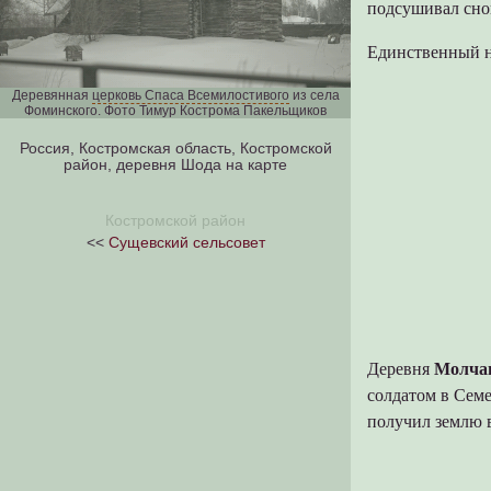
подсушивал сноп
Единственный н
Деревянная
церковь Спаса Всемилостивого
из села
Фоминского. Фото Тимур Кострома Пакельщиков
Россия, Костромская область, Костромской
район, деревня Шода на карте
Костромской район
<<
Сущевский сельсовет
Деревня
Молча
солдатом в Семе
получил землю в