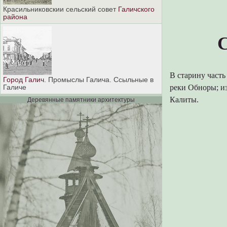
Красильниковскии сельский совет
Галичского
района
С
В старину часть
Город Галич
. Промыслы Галича. Ссыльные в
реки Обноры; и
Галиче
Калиты.
Деревянные памятники архитектуры