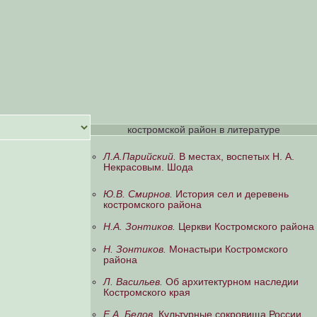
костромской район в литературе
Л.А.Парийский.
В местах, воспетых Н. А.
Некрасовым. Шода
Ю.В. Смирнов.
История сел и деревень
костромского района
Н.А. Зонтиков.
Церкви Костромского района
Н. Зонтиков.
Монастыри Костромского
района
Л. Васильев.
Об архитектурном наследии
Костромского края
Е.А. Белов.
Культурные сокровища России