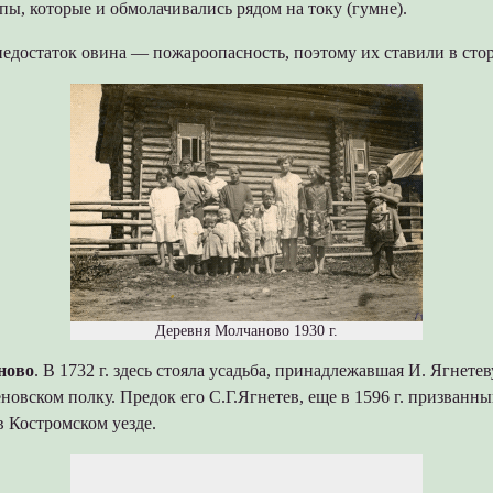
ы, которые и обмолачивались рядом на току (гумне).
едостаток овина — пожароопасность, поэтому их ставили в стор
Деревня Молчаново 1930 г.
ново
. В 1732 г. здесь стояла усадьба, принадлежавшая И. Ягнете
новском полку. Предок его С.Г.Ягнетев, еще в 1596 г. призванн
 Костромском уезде.