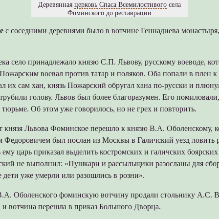
Деревянная
церковь Спаса Всемилостивого
села
Фоминского до реставрации
е
с соседними деревнями было в вотчине Геннадиева монастыря, 
ека село принадлежало князю С.П. Львову, русскому воеводе, кот
 Пожарским воевал против татар и поляков. Оба попали в плен 
л их сам хан, князь Пожарский обругал хана по-русски и плюнул
отрубили голову. Львов был более благоразумен. Его помиловали,
 тюрьме. Об этом уже говорилось, но не грех и повторить.
т князя Львова Фоминское перешло к князю В.А. Оболенскому, ко
 Федоровичем был послан из Москвы в Галичский уезд ловить 
 ему царь приказал выделить костромских и галичских боярских
кий не выполнил: «Пушкари и рассыльщики разосланы для сбора
 дети уже умерли или разошлись в розни».
В.А. Оболенского фоминскую вотчину продали стольнику А.С. В
 и вотчина перешла в приказ Большого Дворца.