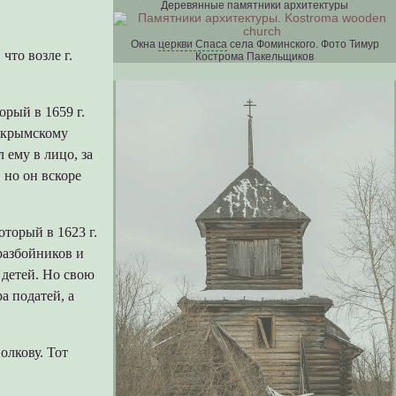
Деревянные памятники архитектуры
Окна
церкви Спаса
села Фоминского. Фото Тимур
что возле г.
Кострома Пакельщиков
орый в 1659 г.
к крымскому
 ему в лицо, за
 но он вскоре
торый в 1623 г.
разбойников и
 детей. Но свою
 податей, а
олкову. Тот