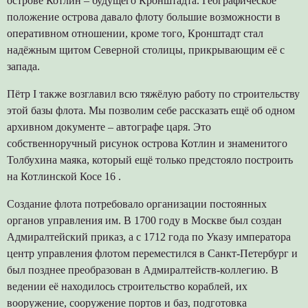
острове Котлин – будущего Кронштадта. Географическое
положение острова давало флоту большие возможности в
оперативном отношении, кроме того, Кронштадт стал
надёжным щитом Северной столицы, прикрывающим её с
запада.
Пётр I также возглавил всю тяжёлую работу по строительству
этой базы флота. Мы позволим себе рассказать ещё об одном
архивном документе – автографе царя. Это
собственноручный рисунок острова Котлин и знаменитого
Толбухина маяка, который ещё только предстояло построить
на Котлинской Косе 16 .
Создание флота потребовало организации постоянных
органов управления им. В 1700 году в Москве был создан
Адмиралтейский приказ, а с 1712 года по Указу императора
центр управления флотом переместился в Санкт-Петербург и
был позднее преобразован в Адмиралтейств-коллегию. В
ведении её находилось строительство кораблей, их
вооружение, сооружение портов и баз, подготовка