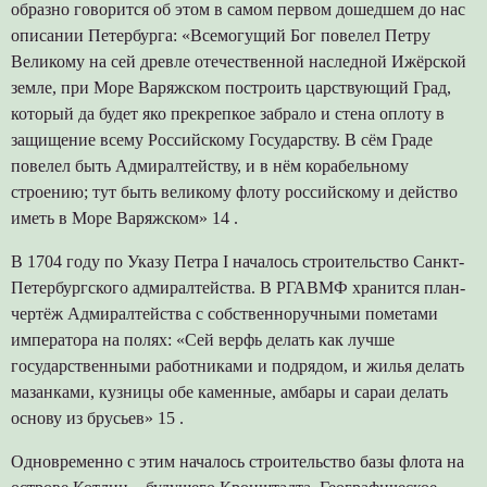
образно говорится об этом в самом первом дошедшем до нас
описании Петербурга: «Всемогущий Бог повелел Петру
Великому на сей древле отечественной наследной Ижёрской
земле, при Море Варяжском построить царствующий Град,
который да будет яко прекрепкое забрало и стена оплоту в
защищение всему Российскому Государству. В сём Граде
повелел быть Адмиралтейству, и в нём корабельному
строению; тут быть великому флоту российскому и действо
иметь в Море Варяжском» 14 .
В 1704 году по Указу Петра I началось строительство Санкт-
Петербургского адмиралтейства. В РГАВМФ хранится план-
чертёж Адмиралтейства с собственноручными пометами
императора на полях: «Сей верфь делать как лучше
государственными работниками и подрядом, и жилья делать
мазанками, кузницы обе каменные, амбары и сараи делать
основу из брусьев» 15 .
Одновременно с этим началось строительство базы флота на