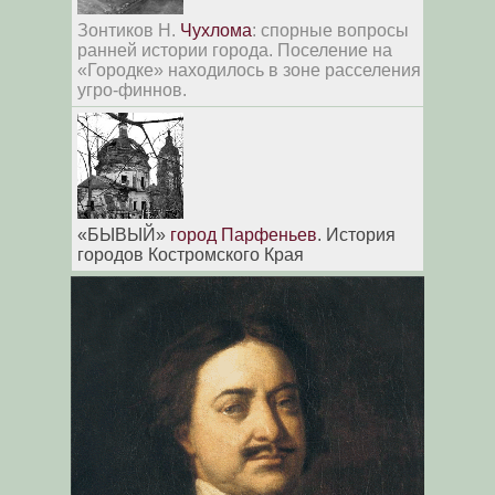
Зонтиков Н.
Чухлома
: спорные вопросы
ранней истории города. Поселение на
«Городке» находилось в зоне расселения
угро-финнов.
«БЫВЫЙ»
город Парфеньев
. История
городов Костромского Края