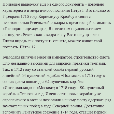
Приведём выдержку ещё из одного документа – довольно
характерного и энергичного послания Петра I. Это письмо от
7 февраля 1716 года Корнелиусу Крюйсу в связи с
неготовностью Ревельской эскадры к предстоящей кампании:
«Господин вице-адмирал, Я с великим неудовольствием
слышу, что Ревельская эскадра так у Вас и не управлена.
Ежели впредь так поступать станете, можете живот свой
потерять. Пётр» 12 .
Благодаря кипучей энергии императора строительство флота
шло невиданно высокими для мировой практики темпами.
Так, в 1712 году со стапелей сошёл первый русский
линейный 54-пушечный корабль «Полтава»; в 1715 году в
состав флота вошли два 64-пушечных корабля
«Ингерманланд» и «Москва»; в 1718 году – 90-пушечный
корабль «Лесное» и т. д. Именно эти новые корабли уже
европейского класса и позволили нашему флоту одержать ряд
замечательных побед в ходе Северной войны. Достаточно
вспомнить Гангутское сражение 1714 года, ставшее первой