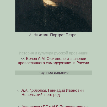
И. Никитин. Портрет Петра I
История и культура русской провинции
<<
Белов А.М. О символе и значении
православного самодержавия в России
научное издание
А.А. Григоров.
Геннадий Иванович
Невельский и его род
Чернецовы Г.Г. и Н.Г.
Путешествие по