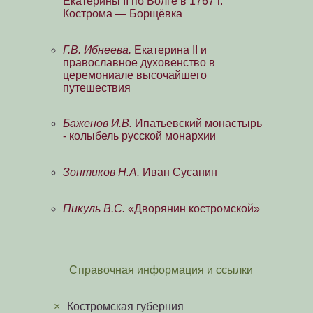
Екатерины II по Волге в 1767 г.
Кострома — Борщёвка
Г.В. Ибнеева.
Екатерина II и
православное духовенство в
церемониале высочайшего
путешествия
Баженов И.В.
Ипатьевский монастырь
- колыбель русской монархии
Зонтиков Н.А.
Иван Сусанин
Пикуль В.С.
«Дворянин костромской»
Справочная информация и ссылки
×
Костромская губерния