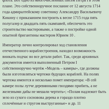
флота. Вот одно из многочисленных писем Петра I в этом
плане. Это собственноручное послание от 12 августа 1714
года адмиралтейскому советнику Александру Васильевичу
Кикину с приказанием построить к весне 1715 года пять
полугалер и двадцать пять скампавей, обеспечить это
строительство мастеровыми, а также о постройке одной
опытной бригантины мастером Юрием 10 .
Император лично контролировал ход становления
отечественного кораблестроения, находил возможность
вникать подчас во все детали работ. Так, среди архивных
документов имеется выполненный Петром I
собственноручно чертёж «Модель – камеры», где должны
были изготовляться чертежи будущих кораблей. На полях
чертежа имеются и несколько помет императора: «В сей
камере полы лутче деревянными гвоздями прибить, а не
железными дабы не мешали чертить»; «Полам надлежит быть
зело из сухого сосновова дерева и гораздо плотно
сплочённые и стругом выструганные» и др. 11