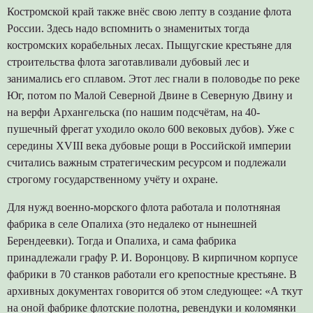
Костромской край также внёс свою лепту в создание флота
России. Здесь надо вспомнить о знаменитых тогда
костромских корабельных лесах. Пыщугские крестьяне для
строительства флота заготавливали дубовый лес и
занимались его сплавом. Этот лес гнали в половодье по реке
Юг, потом по Малой Северной Двине в Северную Двину и
на верфи Архангельска (по нашим подсчётам, на 40-
пушечный фрегат уходило около 600 вековых дубов). Уже с
середины XVIII века дубовые рощи в Российской империи
считались важным стратегическим ресурсом и подлежали
строгому государственному учёту и охране.
Для нужд военно-морского флота работала и полотняная
фабрика в селе Опалиха (это недалеко от нынешней
Берендеевки). Тогда и Опалиха, и сама фабрика
принадлежали графу Р. И. Воронцову. В кирпичном корпусе
фабрики в 70 станков работали его крепостные крестьяне. В
архивных документах говорится об этом следующее: «А ткут
на оной фабрике флотские полотна, ревендуки и коломянки