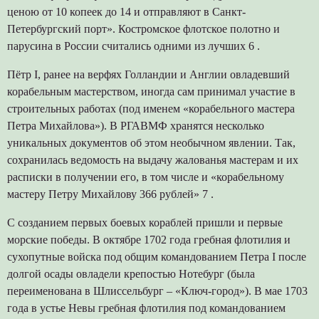
ценою от 10 копеек до 14 и отправляют в Санкт-
Петербургский порт». Костромское флотское полотно и
парусина в России считались одними из лучших 6 .
Пётр I, ранее на верфях Голландии и Англии овладевший
корабельным мастерством, иногда сам принимал участие в
строительных работах (под именем «корабельного мастера
Петра Михайлова»). В РГАВМФ хранятся несколько
уникальных документов об этом необычном явлении. Так,
сохранилась ведомость на выдачу жалованья мастерам и их
расписки в получении его, в том числе и «корабельному
мастеру Петру Михайлову 366 рублей» 7 .
С созданием первых боевых кораблей пришли и первые
морские победы. В октябре 1702 года гребная флотилия и
сухопутные войска под общим командованием Петра I после
долгой осады овладели крепостью Нотебург (была
переименована в Шлиссельбург – «Ключ-город»). В мае 1703
года в устье Невы гребная флотилия под командованием