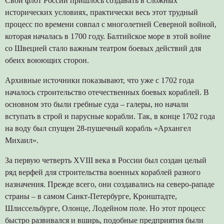
Свой флот России пришлось создавать в сложных
исторических условиях, практически весь этот трудный
процесс по времени совпал с многолетней Северной войной,
которая началась в 1700 году. Балтийское море в этой войне
со Швецией стало важным театром боевых действий для
обеих воюющих сторон.
Архивные источники показывают, что уже с 1702 года
началось строительство отечественных боевых кораблей. В
основном это были гребные суда – галеры, но начали
вступать в строй и парусные корабли. Так, в конце 1702 года
на воду был спущен 28-пушечный корабль «Архангел
Михаил».
За первую четверть XVIII века в России был создан целый
ряд верфей для строительства военных кораблей разного
назначения. Прежде всего, они создавались на cеверо-pападе
страны – в самом Санкт-Петербурге, Кронштадте,
Шлиссельбурге, Олонце, Лодейном поле. Но этот процесс
быстро развивался и вширь, подобные предприятия были