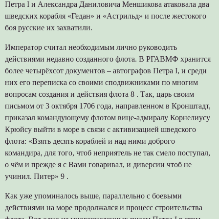
Петра I и Александра Даниловича Меншикова атаковала два
шведских корабля «Гедан» и «Астрильд» и после жестокого
боя русские их захватили.
Император считал необходимым лично руководить
действиями недавно созданного флота. В РГАВМФ хранится
более четырёхсот документов – автографов Петра I, и среди
них его переписка со своими сподвижниками по многим
вопросам создания и действия флота 8 . Так, царь своим
письмом от 3 октября 1706 года, направленном в Кронштадт,
приказал командующему флотом вице-адмиралу Корнелиусу
Крюйсу выйти в море в связи с активизацией шведского
флота: «Взять десять кораблей и над ними доброго
командира, для того, чтоб неприятель не так смело поступал,
о чём и прежде я с Вами говаривал, и диверсии чтоб не
учинил. Питер» 9 .
Как уже упоминалось выше, параллельно с боевыми
действиями на море продолжался и процесс строительства