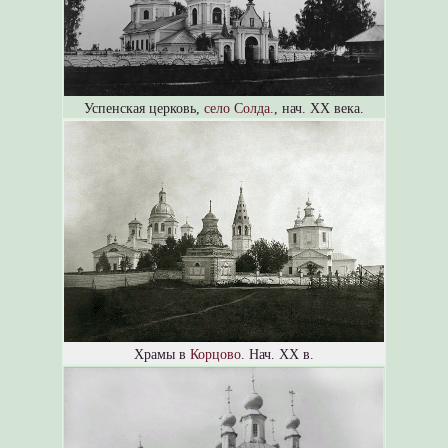
Успенская церковь,
село Солда.
, нач. XX века.
Храмы в
Корцово
. Нач. XX в.