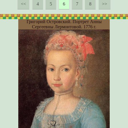
<<
4
5
6
7
8
>>
Григорий Островский. Портрет Анны
Сергеевны Лермонтовой. 1776 г.