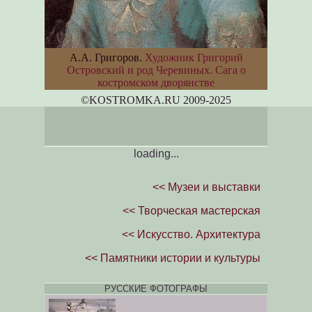
А.А. Григоров.
Художник Григорий
Островский и род Черевиных. Сага о
костромском дворянстве
©KOSTROM
K
A.RU 2009-2025
loading...
<< Музеи и выставки
<< Творческая мастерская
<< Искусство. Архитектура
<< Памятники истории и культуры
РУССКИЕ ФОТОГРАФЫ