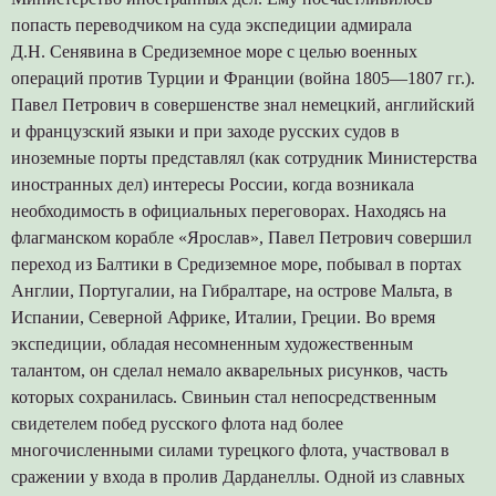
попасть переводчиком на суда экспедиции адмирала
Д.Н. Сенявина в Средиземное море с целью военных
операций против Турции и Франции (война 1805—1807 гг.).
Павел Петрович в совершенстве знал немецкий, английский
и французский языки и при заходе русских судов в
иноземные порты представлял (как сотрудник Министерства
иностранных дел) интересы России, когда возникала
необходимость в официальных переговорах. Находясь на
флагманском корабле «Ярослав», Павел Петрович совершил
переход из Балтики в Средиземное море, побывал в портах
Англии, Португалии, на Гибралтаре, на острове Мальта, в
Испании, Северной Африке, Италии, Греции. Во время
экспедиции, обладая несомненным художественным
талантом, он сделал немало акварельных рисунков, часть
которых сохранилась. Свиньин стал непосредственным
свидетелем побед русского флота над более
многочисленными силами турецкого флота, участвовал в
сражении у входа в пролив Дарданеллы. Одной из славных