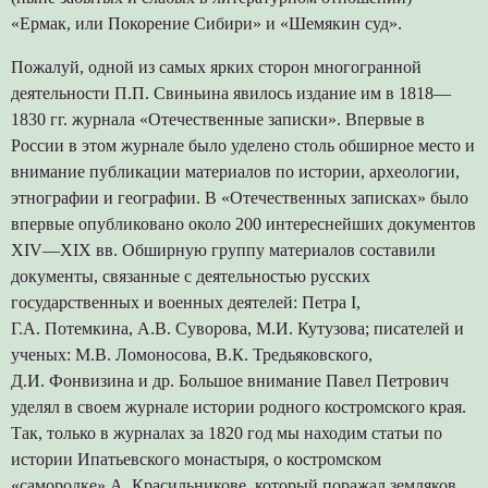
«Ермак, или Покорение Сибири» и «Шемякин суд».
Пожалуй, одной из самых ярких сторон многогранной
деятельности П.П. Свиньина явилось издание им в 1818—
1830 гг. журнала «Отечественные записки». Впервые в
России в этом журнале было уделено столь обширное место и
внимание публикации материалов по истории, археологии,
этнографии и географии. В «Отечественных записках» было
впервые опубликовано около 200 интереснейших документов
XIV—XIX вв. Обширную группу материалов составили
документы, связанные с деятельностью русских
государственных и военных деятелей: Петра I,
Г.А. Потемкина, А.В. Суворова, М.И. Кутузова; писателей и
ученых: М.В. Ломоносова, В.К. Тредьяковского,
Д.И. Фонвизина и др. Большое внимание Павел Петрович
уделял в своем журнале истории родного костромского края.
Так, только в журналах за 1820 год мы находим статьи по
истории Ипатьевского монастыря, о костромском
«самородке» А. Красильникове, который поражал земляков