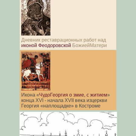
Дневник реставрационных работ над
иконой Феодоровской
БожиейМатери
Икона «
ЧудоГеоргия о змие, с житием
»
конца XVI - начала XVII века изцеркви
Георгия «наплощадке» в Костроме