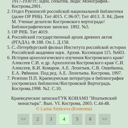
1917-1930 гг.: идеи, события, люди: Монография.-
Кострома,2001.
Отдел Рукописей российской национальной библиотеки
(далее ОР РНБ). Тит 4015. С.96-97; Тит 4013. Л. 84; Диев
М. Ученые делатели Костромского вертограда//
Библиографические записки. 1892. №5.
ОР РНБ. Тит 4019.
Российский государственный архив древних актов
(РГАДА). Ф.188. Оп.1. Д.158.
С.-Петербургский филиал Института российской истории
Российской академии наук. Архив. Коллекция 115. №603.
История археологического изучения Костромского края//
Алексеев С.И. и др. Археология Костромского края/ С.И.
Алексеев, К.И. Комаров, А.Е. Леонтьев, С.В. Ошибкина,
Е.А. Рябинин. Под ред. А.Е. Леонтьева. Кострома, 1997.
Резепин П.П. Краеведческая литература и библиография
уостромских библиотек//Костромской Вертоградъ.
Кострома,1998. №2. С.10.
Краеведческие записки/ГУК КОИАМЗ "Ипатьевский
монастырь". Вып. VI. Кострома, 2003. С.44-48.
© Larisa Sizinceva
(Kostroma)
<<
2
3
4
5
6
>>