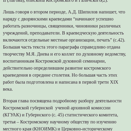
II (Лагова), епископа Костромского и Галичского(2).
Лишь говоря о втором периоде, А.Д. Шипилов напишет, что
наряду с дворянскими краеведами “начинают успешно
работать разночинцы, священники, чиновники различных
учреждений, преподаватели. В краеведческую деятельность
включаются отдельные местные организации, печать” (с.42).
Большая часть текста этого параграфа справедливо отдана
творчеству М.Я. Диева и его коллег по духовному ведомству,
воспитанникам Костромской духовной семинарии,
действительно определившим развитие костромского
краеведения в середине столетия. Но большая часть этих
работ была подготовлена и написана в первой трети XIX
века.
Вторая глава посвящена подробному разбору деятельности
Костромской губернской ученой архивной комиссии
(КГУАК) и Губернского (с. 45) статистического комитета,
третья – Костромскому научному обществу по изучению
местного края (КНОИМК) и Церковно-историческому