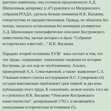
критики памятника, она уточнила предложенную А.Д.
Шипиловым датировку (с.47) рукописи из Мазуринского
собрания РГАДА, уделила больше внимания И.К. Васькову,
отвергнутому ее предшественником. Правда, не обошлось без
потерь: оказалось оставленным без внимания упомянутое
А.Д. Шипиловым топографическое описание Костромского
наместничества, частью которого и было “Собрание
исторических известий…” И.К. Васькова.
Парадокс второй половины XVIII века состоит в том, что
эти труды, содержащие уникальные сведения по истории
Костромы, до сих пор не опубликованы. Анализ,
проведенный А.А. Севастьяновой, а также выявление С.А.
Уткиным нового списка исследования Н.С. Сумарокова (4)
сегодня максимально приближает срок первой за два века
публикации этого труда. К сожалению, нельзя сказать того же
и о рукописи И.К. Васькова “Описание Костромского
наместничества”, датированной 1792 г. и являющейся
уникальным историческим источником (5).