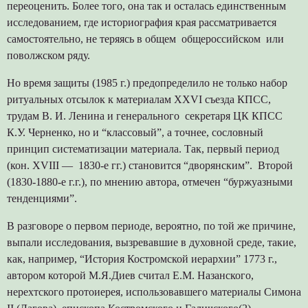
переоценить. Более того, она так и осталась единственным
исследованием, где историография края рассматривается
самостоятельно, не теряясь в общем общероссийском или
поволжском ряду.
Но время защиты (1985 г.) предопределило не только набор
ритуальных отсылок к материалам XXVI съезда КПСС,
трудам В. И. Ленина и генерального секретаря ЦК КПСС
К.У. Черненко, но и “классовый”, а точнее, сословный
принцип систематизации материала. Так, первый период
(кон. XVIII — 1830-е гг.) становится “дворянским”. Второй
(1830-1880-е г.г.), по мнению автора, отмечен “буржуазными
тенденциями”.
В разговоре о первом периоде, вероятно, по той же причине,
выпали исследования, вызревавшие в духовной среде, такие,
как, например, “История Костромской иерархии” 1773 г.,
автором которой М.Я.Диев считал Е.М. Назанского,
нерехтского протоиерея, использовавшего материалы Симона