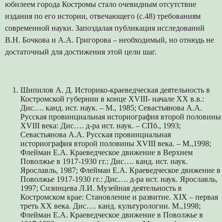
юбилеем города Костромы стало очевидным отсутствие
издания по его истории, отвечающего (с.48) требованиям
современной науки. Запоздалая публикация исследований
В.Н. Бочкова и А.А. Григорова – необходимый, но отнюдь не
достаточный для достижения этой цели шаг.
Шипилов А. Д. Историко-краеведческая деятельность в
Костромской губернии в конце XVIII- начале XX в.в.:
Дис…. канд. ист. наук. – М., 1985; Севастьянова А.А.
Русская провинциальная историография второй половины
XVIII века: Дис…. д-ра ист. наук. – СПб., 1993;
Севастьянова А.А. Русская провинциальная
историография второй половины XVIII века. – М.,1998;
Флейман Е.А. Краеведческое движение в Верхнем
Поволжье в 1917-1930 гг.: Дис…. канд. ист. наук.
Ярославль, 1987; Флейман Е.А. Краеведческое движение в
Поволжье 1917-1930 гг.: Дис…. д-ра ист. наук. Ярославль,
1997; Сизинцева Л.И. Музейная деятельность в
Костромском крае: Становление и развитие. XIX – первая
треть XX века. Дис…. канд. культурологии. М.,1998;
Флейман Е.А. Краеведческое движение в Поволжье в