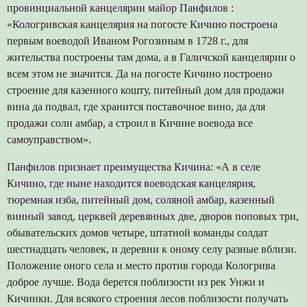
провинциальной канцелярии майор Панфилов :
«Кологривская канцелярия на погосте Кичино построена
первым воеводой Иваном Рогозиным в 1728 г., для
жительства построены там дома, а в Галичской канцелярии о
всем этом не значится. Да на погосте Кичино построено
строение для казенного кошту, питейный дом для продажи
вина да подвал, где хранится поставочное вино, да для
продажи соли амбар, а строил в Кичине воевода все
самоуправством».
Панфилов признает преимущества Кичина: «А в селе
Кичино, где ныне находится воеводская канцелярия,
тюремная изба, питейный дом, соляной амбар, казенный
винный завод, церквей деревянных две, дворов поповых три,
обывательских домов четыре, штатной команды солдат
шестнадцать человек, и деревни к оному селу разные вблизи.
Положение оного села и место против города Кологрива
доброе лучше. Вода берется поблизости из рек Унжи и
Кичинки. Для всякого строения лесов поблизости получать