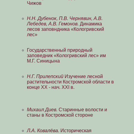
Чижов
Н.Н. Дубенок, П.В. Чернявин, А.В.
Лебедев, А.В. Гемонов.
Динамика
лесов заповндника «Кологривский
лес»
Государственный природный
заповедник «Кологривский лес» им
М.Г. Синицына
Н.Г. Прилепский
Изучение лесной
растительности Костромской области в
конце XX - нач. XXI в.
Михаил Диев.
Старинные волости и
станы в Костромской стороне
Л.А. Ковалёва.
Историческая