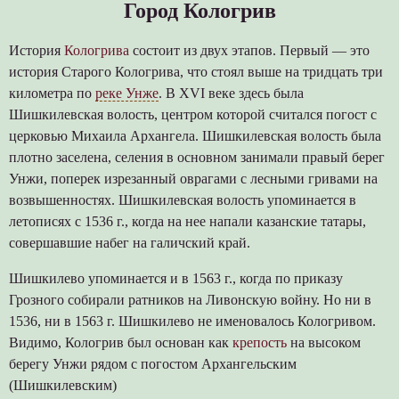
Город Кологрив
История
Кологрива
состоит из двух этапов. Первый — это
история Старого Кологрива, что стоял выше на тридцать три
километра по
реке Унже
. В XVI веке здесь была
Шишкилевская волость, центром которой считался погост с
церковью Михаила Архангела. Шишкилевская волость была
плотно заселена, селения в основном занимали правый берег
Унжи, поперек изрезанный оврагами с лесными гривами на
возвышенностях. Шишкилевская волость упоминается в
летописях с 1536 г., когда на нее напали казанские татары,
совершавшие набег на галичский край.
Шишкилево упоминается и в 1563 г., когда по приказу
Грозного собирали ратников на Ливонскую войну. Но ни в
1536, ни в 1563 г. Шишкилево не именовалось Кологривом.
Видимо, Кологрив был основан как
крепость
на высоком
берегу Унжи рядом с погостом Архангельским
(Шишкилевским)