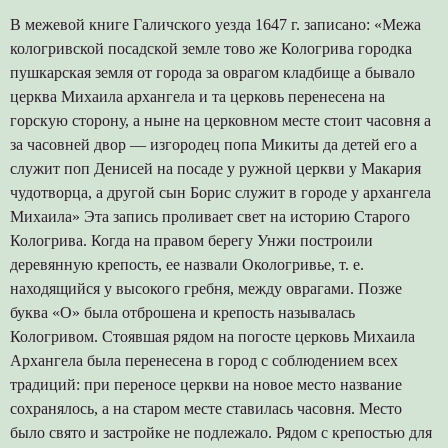
В межевой книге Галичского уезда 1647 г. записано: «Межа
кологривской посадской земле тово же Кологрива городка
пушкарская земля от города за оврагом кладбище а бывало
церква Михаила архангела и та церковь перенесена на
горскую сторону, а ныне на церковном месте стоит часовня а
за часовней двор — изгородец попа Микиты да детей его а
служит поп Денисей на посаде у ружной церкви у Макария
чудотворца, а другой сын Борис служит в городе у архангела
Михаила» Эта запись проливает свет на историю Старого
Кологрива. Когда на правом берегу Унжи построили
деревянную крепость, ее назвали Окологривье, т. е.
находящийся у высокого гребня, между оврагами. Позже
буква «О» была отброшена и крепость называлась
Кологривом. Стоявшая рядом на погосте церковь Михаила
Архангела была перенесена в город с соблюдением всех
традиций: при переносе церкви на новое место название
сохранялось, а на старом месте ставилась часовня. Место
было свято и застройке не подлежало. Рядом с крепостью для