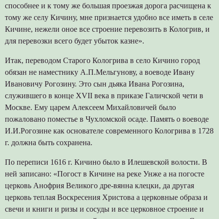
способнее и к тому же большая проезжая дорога расчищена к
тому же селу Кичину, мне признается удобно все иметь в селе
Кичине, нежели оное все строение перевозить в Кологрив, и
для перевозки всего будет убыток казне».
Итак, переводом Старого Кологрива в село Кичино город
обязан не наместнику А.П.Мельгунову, а воеводе Ивану
Ивановичу Рогозину. Это сын дьяка Ивана Рогозина,
служившего в конце XVII века в приказе Галичской чети в
Москве. Ему царем Алексеем Михайловичей было
пожаловано поместье в Чухломской осаде. Память о воеводе
И.И.Рогозине как основателе современного Кологрива в 1728
г. должна быть сохранена.
По переписи 1616 г. Кичино было в Илешевской волости. В
ней записано: «Погост в Кичине на реке Унже а на погосте
церковь Анофрия Великого дре-вянна клецки, да другая
церковь теплая Воскресения Христова а церковные образа и
свечи и книги и ризы и сосуды и все церковное строение и