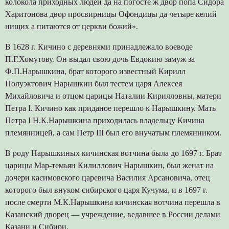
колокола приходных людей да на погосте ж двор попа Сидора
Харитонова двор просвирницы Офондицы да четыре келий
нищих а питаются от церкви божий».
В 1628 г. Кичино с деревнями принадлежало воеводе
П.Г.Хомутову. Он выдал свою дочь Евдокию замуж за
Ф.П.Нарышкина, брат которого известный Кирилл
Полуэктович Нарышкин был тестем царя Алексея
Михайловича и отцом царицы Наталии Кирилловны, матери
Петра I. Кичино как приданое перешло к Нарышкину. Мать
Петра I Н.К.Нарышкина приходилась владельцу Кичина
племянницей, а сам Петр III был его внучатым племянником.
В роду Нарышкиных кичинская вотчина была до 1697 г. Брат
царицы Мар-темьян Килиллович Нарышкин, был женат на
дочери касимовского царевича Василия Арсановича, отец
которого был внуком сибирского царя Кучума, и в 1697 г.
после смерти М.К.Нарышкина кичинская вотчина перешла в
Казанский дворец — учреждение, ведавшее в России делами
Казани и Сибири.