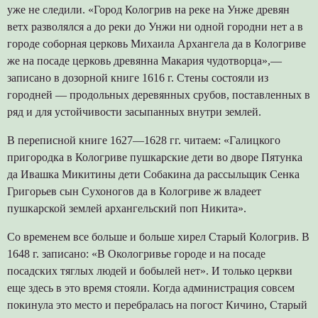
уже не следили. «Город Кологрив на реке на Унже древян
ветх разволялся а до реки до Унжи ни одной городни нет а в
городе соборная церковь Михаила Архангела да в Кологриве
же на посаде церковь древянна Макария чудотворца»,—
записано в дозорной книге 1616 г. Стены состояли из
городней — продольных деревянных срубов, поставленных в
ряд и для устойчивости засыпанных внутри землей.
В переписной книге 1627—1628 гг. читаем: «Галицкого
пригородка в Кологриве пушкарские дети во дворе Пятунка
да Ивашка Микитины дети Собакина да рассыльщик Сенка
Григорьев сын Сухоногов да в Кологриве ж владеет
пушкарской землей архангельский поп Никита».
Со временем все больше и больше хирел Старый Кологрив. В
1648 г. записано: «В Окологривье городе и на посаде
посадских тяглых людей и бобылей нет». И только церкви
еще здесь в это время стояли. Когда администрация совсем
покинула это место и перебралась на погост Кичино, Старый