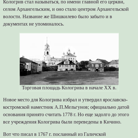
Кологрив стал называться, по имени главной его церкви,
селом Архангельским, и оно стало центром Архангельской
волости. Название же Шишкилево было забыто и в
документах не упоминалось.
Торговая площадь Кологрива в начале ХХ в.
Новое место для Кологрива избрал и утвердил ярославско-
костромской наместник А.П.Мельгунов; официально датой
основания принято считать 1778 г. Но еще задолго до этого
все учреждения Кологрива были переведены в Кичино.
Вот что писал в 1767 г. посланный из Галичской