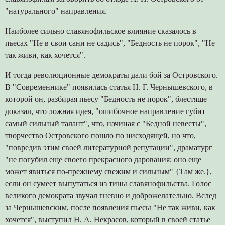
"натурального" направления.
Наиболее сильно славянофильское влияние сказалось в
пьесах "Не в свои сани не садись", "Бедность не порок", "Не
так живи, как хочется".
И тогда революционные демократы дали бой за Островского.
В "Современнике" появилась статья Н. Г. Чернышевского, в
которой он, разбирая пьесу "Бедность не порок", блестяще
доказал, что ложная идея, "ошибочное направление губит
самый сильный талант", что, начиная с "Бедной невесты",
творчество Островского пошло по нисходящей, но что,
"повредив этим своей литературной репутации", драматург
"не погубил еще своего прекрасного дарования; оно еще
может явиться по-прежнему свежим и сильным" {Там же.},
если он сумеет выпутаться из тины славянофильства. Голос
великого демократа звучал гневно и доброжелательно. Вслед
за Чернышевским, после появления пьесы "Не так живи, как
хочется", выступил Н. А. Некрасов, который в своей статье