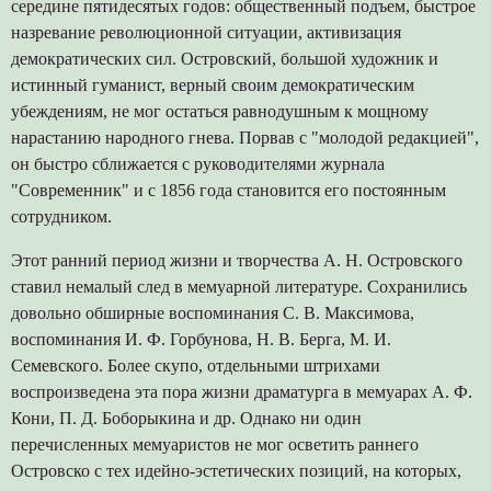
середине пятидесятых годов: общественный подъем, быстрое
назревание революционной ситуации, активизация
демократических сил. Островский, большой художник и
истинный гуманист, верный своим демократическим
убеждениям, не мог остаться равнодушным к мощному
нарастанию народного гнева. Порвав с "молодой редакцией",
он быстро сближается с руководителями журнала
"Современник" и с 1856 года становится его постоянным
сотрудником.
Этот ранний период жизни и творчества А. Н. Островского
ставил немалый след в мемуарной литературе. Сохранились
довольно обширные воспоминания С. В. Максимова,
воспоминания И. Ф. Горбунова, Н. В. Берга, М. И.
Семевского. Более скупо, отдельными штрихами
воспроизведена эта пора жизни драматурга в мемуарах А. Ф.
Кони, П. Д. Боборыкина и др. Однако ни один
перечисленных мемуаристов не мог осветить раннего
Островско с тех идейно-эстетических позиций, на которых,