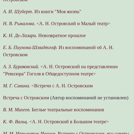
А. И. Шуберт.
Из книги "Моя жизнь"
Н. В. Рыкалова.
<А. Н. Островский и Малый театр>
К. Н. Де-Лазари.
Невозвратное прошлое
Е. Б. Пиунова-Шмидтгоф.
Из воспоминаний об А. Н.
Островском
A. З. Бураковский.
<А. Н. Островский на представлении
"Ревизора" Гоголя в Общедоступном театре>
М. Г. Савина.
<Встречи с А. Н. Островским
Встреча с Островским
(Автор воспоминаний не установлен)
B. М. Михеев.
Беглые театральные воспоминания
К. Ф. Вальц.
<А. Н. Островский в Большом театре>
М. М. Ипполитов-Иванов.
Встречи с Островским, его советы,