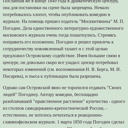
Посланная же в конце 1849 года в драматическую цензуру,
она для постановки на сцене была запрещена. Немало
потребовалось хлопот, чтобы опубликовать комедию в
журнале. На помощь пришел издатель "Москвитянина" М. П.
Погодин. Дела единственного литературно-художественного
московского журнала очень тогда пошатнулись. Стремясь
поправить его положение, Погодин и решил привлечь к
сотрудничеству новоявленный талант и с этой целью
предложил Островскому содействие. Имея большие связи в
цензуре, он довольно скоро все уладил: цензор потребовал
некоторых изменений (см. воспоминания Н. В. Берга, М. И.
Писарева), и пьеса к публикации была разрешена.
Однако сам Островский явно не торопился отдавать "Своих
людей" Погодину. Автору комедии, беспощадно
разоблачавшей "нравственное растление" купечества - одного
из столпов самодержавно-крепостнической России, -
естественно, не хотелось печататься в реакционно-
славянофильском журнале. 1 марта 1850 года Погодин сделал