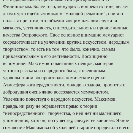
Филипповым. Более того, мемуарист, вопреки истине, делает
драматурга идейным вождем "молодой редакции", наивно
полагая при этом, что объединяющим началом служили
мягкость, уступчивость, снисходительность и прочие личные
качества Островского. Свое основное внимание мемуарист
сосредоточивает на увлечении кружка искусством, народным
творчеством, то есть на том, что было, конечно, самым
привлекательным в его деятельности. Восхищенно
вспоминает Максимов талантливых певцов, мастеров
устного рассказа из народного быта, с очевидным
удовольствием воспроизводит комические сценки...
Атмосфера жизнерадостности, молодого задора, простоты и
добродушия очень живо воссоздается мемуаристом.
Увлеченно повествуя о народном искусстве, Максимов,
правда, ни разу не обращается прямо к теории
"непосредственного" творчества, о ней нет ни малейшего
упоминания, хотя он, по существу, следует ее канонам. Явное
сожаление Максимова об уходящей старине определило и его