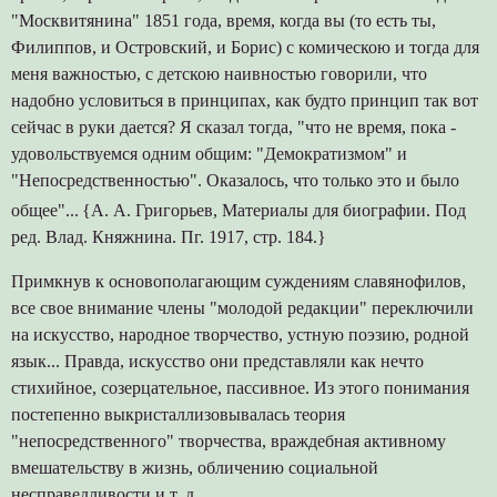
"Москвитянина" 1851 года, время, когда вы (то есть ты,
Филиппов, и Островский, и Борис) с комическою и тогда для
меня важностью, с детскою наивностью говорили, что
надобно условиться в принципах, как будто принцип так вот
сейчас в руки дается? Я сказал тогда, "что не время, пока -
удовольствуемся одним общим: "Демократизмом" и
"Непосредственностью". Оказалось, что только это и было
общее"...
{А. А. Григорьев, Материалы для биографии. Под
ред. Влад. Княжнина. Пг. 1917, стр. 184.}
Примкнув к основополагающим суждениям славянофилов,
все свое внимание члены "молодой редакции" переключили
на искусство, народное творчество, устную поэзию, родной
язык... Правда, искусство они представляли как нечто
стихийное, созерцательное, пассивное. Из этого понимания
постепенно выкристаллизовывалась теория
"непосредственного" творчества, враждебная активному
вмешательству в жизнь, обличению социальной
несправедливости и т. д.