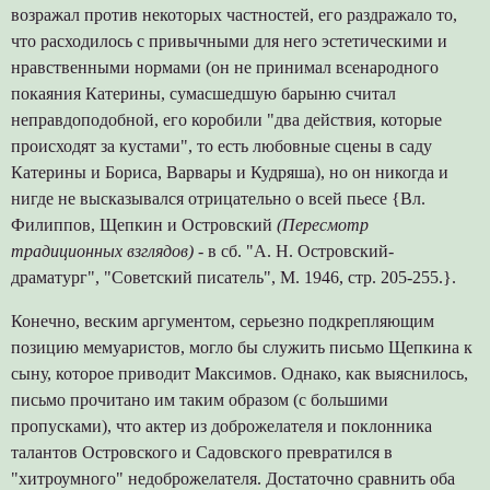
возражал против некоторых частностей, его раздражало то,
что расходилось с привычными для него эстетическими и
нравственными нормами (он не принимал всенародного
покаяния Катерины, сумасшедшую барыню считал
неправдоподобной, его коробили "два действия, которые
происходят за кустами", то есть любовные сцены в саду
Катерины и Бориса, Варвары и Кудряша), но он никогда и
нигде не высказывался отрицательно о всей пьесе {Вл.
Филиппов, Щепкин и Островский
(Пересмотр
традиционных взглядов)
- в сб. "А. Н. Островский-
драматург", "Советский писатель", М. 1946, стр. 205-255.}.
Конечно, веским аргументом, серьезно подкрепляющим
позицию мемуаристов, могло бы служить письмо Щепкина к
сыну, которое приводит Максимов. Однако, как выяснилось,
письмо прочитано им таким образом (с большими
пропусками), что актер из доброжелателя и поклонника
талантов Островского и Садовского превратился в
"хитроумного" недоброжелателя. Достаточно сравнить оба