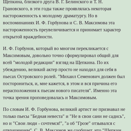
Щепкина, близкого друга В. Г. Белинского и Т. Н.
Грановского, в эти годы также проявлялась некоторая
настороженность к молодому драматургу. Но в
воспоминаниях И. Ф. Горбунова и С. В. Максимова эта
настороженность преувеличивается и принимает характер
открытой враждебности.
И. Ф. Горбунов, который во многом перекликается с
Максимовым, довольно точно сформулировал общий для
всей "молодой редакции" взгляд на Щепкина. По их
убеждению, великий актер просто не находил для себя в
пьесах Островского ролей. "Михаил Семенович должен был
посторониться, и, мне кажется, в этом и вся причина его
нерасположения к пьесам нового писателя". Именно эта
точка зрения проповедовалась и Максимовым.
По словам И. Ф. Горбунова, великий артист не признавал не
только пьесы "Бедная невеста" и "Не в свои сани не садись",
но и "Свои люди - сочтемся!", "а об "Грозе" отзывался с
отвращением". С. В. Максимов же сообщает, что "Щепкин