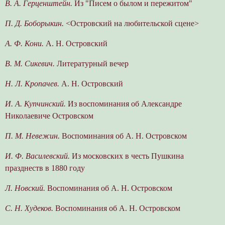
B. А. Герценштейн.
Из "Писем о былом и пережитом"
П. Д. Боборыкин.
<Островский на любительской сцене>
A. Ф. Кони.
А. Н. Островский
B. М. Сикевич.
Литературный вечер
Н. Л. Кропачев.
А. Н. Островский
И. А. Купчинский.
Из воспоминания об Александре
Николаевиче Островском
П. М. Невежин.
Воспоминания об А. Н. Островском
И. Ф. Василевский.
Из московских в честь Пушкина
празднеств в 1880 году
Л. Новский.
Воспоминания об А. Н. Островском
С. Н. Худеков.
Воспоминания об А. Н. Островском