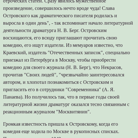
отроческих статей. Сразу явилось мужественное
произведение, совершилось нечто вроде чуда! Слава
Островского как драматического писателя родилась и
выросла в один день", - так вспоминает начало литературной
деятельности драматурга Н. В. Берг. Островским
восхищаются, его всюду приглашают прочитать свою
комедию, его ищут издатели. Из мемуаров известно, что
Краевский, издатель "Отечественных записок", специально
приезжал из Петербурга в Москву, чтобы приобрести
комедию для своего журнала (Н. В. Берг), что Некрасов,
прочитав "Своих людей", "чрезвычайно заинтересовался
автором, и хлопотал познакомиться с Островским и
пригласить его в сотрудники "Современника" (А. Я.
Панаева). Но получилось так, что в первые годы своей
литературной жизни драматург оказался тесно связанным с
реакционным журналом "Москвитянин".
Громкая известность пришла к Островскому, когда его
комедия еще ходила по Москве в рукописных списках.