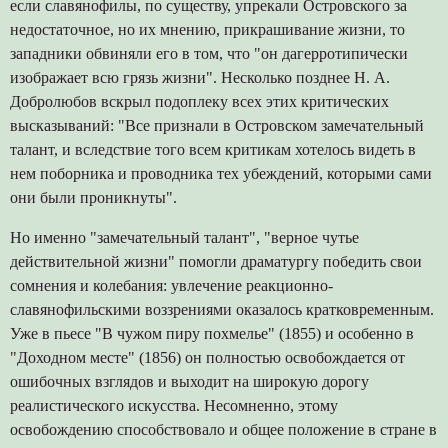
если славянофилы, по существу, упрекали Островского за
недостаточное, но их мнению, прикрашивание жизни, то
западники обвиняли его в том, что "он дагерротипически
изображает всю грязь жизни". Несколько позднее Н. А.
Добролюбов вскрыл подоплеку всех этих критических
высказываний: "Все признали в Островском замечательный
талант, и вследствие того всем критикам хотелось видеть в
нем поборника и проводника тех убеждений, которыми сами
они были проникнуты".
Но именно "замечательный талант", "верное чутье
действительной жизни" помогли драматургу победить свои
сомнения и колебания: увлечение реакционно-
славянофильскими воззрениями оказалось кратковременным.
Уже в пьесе "В чужом пиру похмелье" (1855) и особенно в
"Доходном месте" (1856) он полностью освобождается от
ошибочных взглядов и выходит на широкую дорогу
реалистического искусства. Несомненно, этому
освобождению способствовало и общее положение в стране в