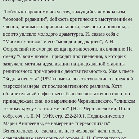
Любовь к народному искусству, кажущийся демократизм
"молодой редакции", бойкость критических выступлений ее
членов, видимость оригинальности, смелости и новизны, -
все это увлекло молодого драматурга. И, связав себя с
"Москвитянином" и его "молодой редакцией", А Н.
Островский не смог до конца противостоять их влиянию На
смену "Своим людям" приходят произведения, в которых
зазвучали мотивы идеализации патриархальной старины
религиозного примирения с действительностью. Уже в пьесе
"Бедная невеста" (1851) наметилось отступление от прежней
тверской манеры, от последовательного реализма. Хотя
обличительный пафос пьесы был еще достаточно силен, но
принадлежала она, по выражению Чернышевского, "слишком
тесному кругу частной жизни" {Н. Г. Чернышевский, Полн.
собр. соч., т. II, М. 1949, стр. 232-240.}. Подвижничество
Марьи Андреевны, ее намерение "перевоспитать"
Беневоленского, "сделать из него человека" дали повод
славянофилам заговорить об отходе А. Н. Островского от