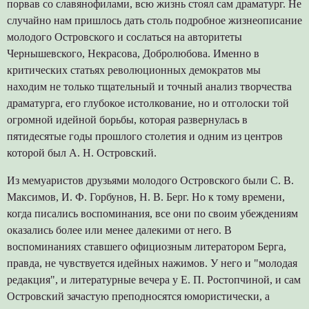
порвав со славянофилами, всю жизнь стоял сам драматург. Не
случайно нам пришлось дать столь подробное жизнеописание
молодого Островского и сослаться на авторитеты
Чернышевского, Некрасова, Добролюбова. Именно в
критических статьях революционных демократов мы
находим не только тщательный и точный анализ творчества
драматурга, его глубокое истолкование, но и отголоски той
огромной идейной борьбы, которая развернулась в
пятидесятые годы прошлого столетия и одним из центров
которой был А. Н. Островский.
Из мемуаристов друзьями молодого Островского были С. В.
Максимов, И. Ф. Горбунов, Н. В. Берг. Но к тому времени,
когда писались воспоминания, все они по своим убеждениям
оказались более или менее далекими от него. В
воспоминаниях ставшего официозным литератором Берга,
правда, не чувствуется идейных нажимов. У него и "молодая
редакция", и литературные вечера у Е. П. Ростопчиной, и сам
Островский зачастую преподносятся юмористически, а