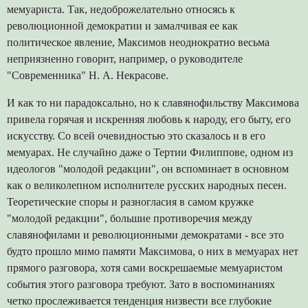
мемуариста. Так, недоброжелательно относясь к
революционной демократии и замалчивая ее как
политическое явление, Максимов неоднократно весьма
неприязненно говорит, например, о руководителе
"Современника" Н. А. Некрасове.
И как то ни парадоксально, но к славянофильству Максимова
привела горячая и искренняя любовь к народу, его быту, его
искусству. Со всей очевидностью это сказалось и в его
мемуарах. Не случайно даже о Тертии Филиппове, одном из
идеологов "молодой редакции", он вспоминает в основном
как о великолепном исполнителе русских народных песен.
Теоретические споры и разногласия в самом кружке
"молодой редакции", большие противоречия между
славянофилами и революционными демократами - все это
будто прошло мимо памяти Максимова, о них в мемуарах нет
прямого разговора, хотя сами воскрешаемые мемуаристом
события этого разговора требуют. Зато в воспоминаниях
четко прослеживается тенденция низвести все глубокие