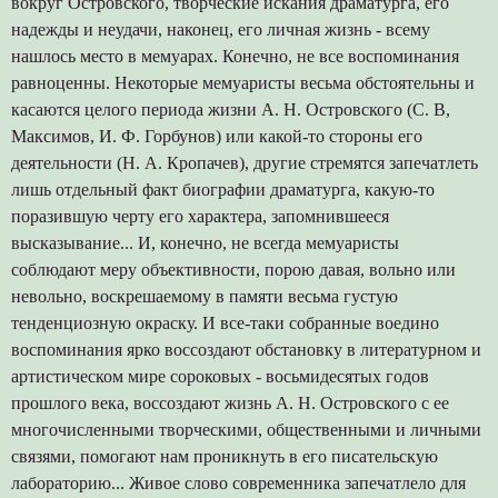
вокруг Островского, творческие искания драматурга, его
надежды и неудачи, наконец, его личная жизнь - всему
нашлось место в мемуарах. Конечно, не все воспоминания
равноценны. Некоторые мемуаристы весьма обстоятельны и
касаются целого периода жизни А. Н. Островского (С. В,
Максимов, И. Ф. Горбунов) или какой-то стороны его
деятельности (Н. А. Кропачев), другие стремятся запечатлеть
лишь отдельный факт биографии драматурга, какую-то
поразившую черту его характера, запомнившееся
высказывание... И, конечно, не всегда мемуаристы
соблюдают меру объективности, порою давая, вольно или
невольно, воскрешаемому в памяти весьма густую
тенденциозную окраску. И все-таки собранные воедино
воспоминания ярко воссоздают обстановку в литературном и
артистическом мире сороковых - восьмидесятых годов
прошлого века, воссоздают жизнь А. Н. Островского с ее
многочисленными творческими, общественными и личными
связями, помогают нам проникнуть в его писательскую
лабораторию... Живое слово современника запечатлело для