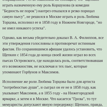
играть назначенную ему роль Коршунова (в комедии
"Бедность не порок") наотрез отказался и резко порицал
самую пьесу", не решился в Москве играть и роль Любима
Торцова, исполнил ее в 1858 году в Нижнем Новгороде, "но
не имел никакого успеха".
Однако, как весьма убедительно доказал В. А. Филиппов, все
эти утверждения голословны и противоречат истинным
фактам. По сохранившимся афишам удалось установить, что
Щепкин с 1854 года до конца своей жизни играл во всех
пьесах Островского, где находилась роль, соответствовавшая
его возможностям, не исключая и тех пьес, которые
упоминают Горбунов и Максимов.
Исполнение же роли Любима Торцова было для артиста
"потребностью души", и сыграл он ее не в 1858 году, как
указывает Максимов, а в 1855 году - на Нижегородской
ярмарке, а затем и в Москве. Что касается "Грозы", то тут
мемуаристы допускают явную передержку: Щепкин, правда,