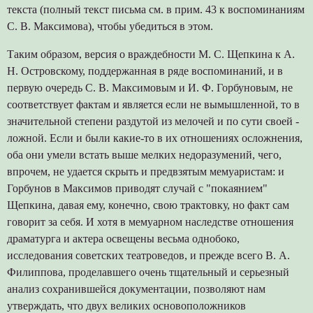
текста (полный текст письма см. в прим. 43 к воспоминаниям
С. В. Максимова), чтобы убедиться в этом.
Таким образом, версия о враждебности М. С. Щепкина к А.
Н. Островскому, поддержанная в ряде воспоминаний, и в
первую очередь С. В. Максимовым и И. Ф. Горбуновым, не
соответствует фактам и является если не вымышленной, то в
значительной степени раздутой из мелочей и по сути своей -
ложной. Если и были какие-то в их отношениях осложнения,
оба они умели встать выше мелких недоразумений, чего,
впрочем, не удается скрыть и предвзятым мемуаристам: и
Горбунов в Максимов приводят случай с "покаянием"
Щепкина, давая ему, конечно, свою трактовку, но факт сам
говорит за себя. И хотя в мемуарном наследстве отношения
драматурга и актера освещены весьма однобоко,
исследования советских театроведов, и прежде всего В. А.
Филиппова, проделавшего очень тщательный и серьезный
анализ сохранившейся документации, позволяют нам
утверждать, что двух великих основоположников