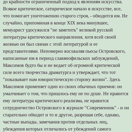
до крайности ограниченный подход к явлениям искусства.
Всякое критическое, сатирическое начало в искусстве, все,
что помогает уничтожению старого строя, - обходится им. Не
случайно, припоминая в конце XIX века минувшее,
мемуарист удосужился "не заметить" великой русской
литературы критического направления, хотя всей своей
жизнью он был связан с этой литературой и ее
представителями. Непомерно восхваляя пьесы Островского,
написанные им в период славянофильских заблуждений,
Максимов будто бы и не ведает об огромной критической
силе всего творчества драматурга и утверждает, что тот
"показывает нам юмористическую сторону жизни". Здесь
Максимов применяет один из своих обычных приемов: он
умалчивает о том, что пришлось ему не по душе. Не нравится
ему литература критического реализма, не нравится
сотрудничество Островского в журнале "Современник" - и он
старательно обходит и то и другое, разрешая себе, однако,
частные выпады, замечания против отдельных лиц,
убеждения которых отличались от убеждений самого