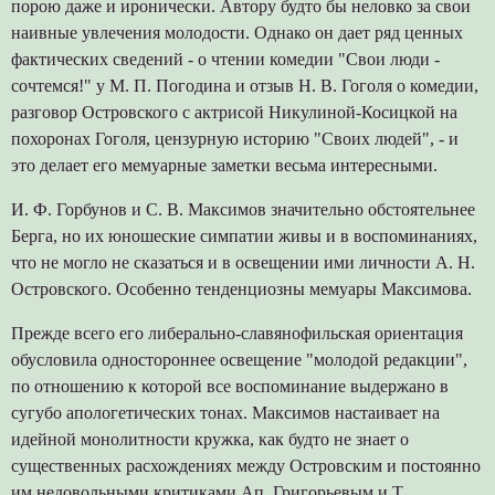
порою даже и иронически. Автору будто бы неловко за свои
наивные увлечения молодости. Однако он дает ряд ценных
фактических сведений - о чтении комедии "Свои люди -
сочтемся!" у М. П. Погодина и отзыв Н. В. Гоголя о комедии,
разговор Островского с актрисой Никулиной-Косицкой на
похоронах Гоголя, цензурную историю "Своих людей", - и
это делает его мемуарные заметки весьма интересными.
И. Ф. Горбунов и С. В. Максимов значительно обстоятельнее
Берга, но их юношеские симпатии живы и в воспоминаниях,
что не могло не сказаться и в освещении ими личности А. Н.
Островского. Особенно тенденциозны мемуары Максимова.
Прежде всего его либерально-славянофильская ориентация
обусловила одностороннее освещение "молодой редакции",
по отношению к которой все воспоминание выдержано в
сугубо апологетических тонах. Максимов настаивает на
идейной монолитности кружка, как будто не знает о
существенных расхождениях между Островским и постоянно
им недовольными критиками Ап. Григорьевым и Т.