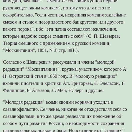
комедию, заявлял: "...Именитое сословие купцов первое
рукоплещет таким комикам", потому что для него не
оскорбительно, "если честная, искренняя комедия заклеймит
смехом и стыдом позор злостного банкрутства или другого
какого порока", ибо "эти пятна составляют исключения,
которые надобно скорее смывать с себя" {С. П. Шевырев,
Теория смешного с применением к русской комедии,
"Москвитянин", 1851, N 3, стр. 381.}.
Согласно с Шевыревым рассуждали и члены "молодой
редакции" "Москвитянина", кружка, участником которого А.
Н. Островский стал в 1850 году. В "молодую редакцию"
входили писатели и критики Ап. Григорьев, Е. Эдельсон, Т.
Филиппов, Б. Алмазов, Л. Мей, Н. Берг и другие.
"Молодая редакция" всеми своими корнями уходила в
славянофильство. Ее члены, никогда не отождествляя себя со
славянофилами, в то же время разделяли их положение об
особом пути развития России, о необходимости сохранения
патриархальных нравов и быта. Но в отличие от "старших"