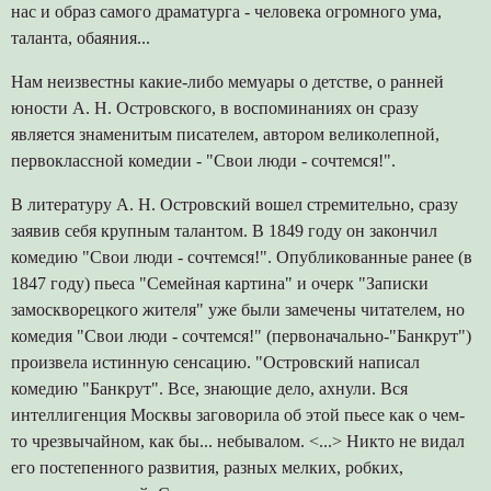
нас и образ самого драматурга - человека огромного ума,
таланта, обаяния...
Нам неизвестны какие-либо мемуары о детстве, о ранней
юности А. Н. Островского, в воспоминаниях он сразу
является знаменитым писателем, автором великолепной,
первоклассной комедии - "Свои люди - сочтемся!".
В литературу А. Н. Островский вошел стремительно, сразу
заявив себя крупным талантом. В 1849 году он закончил
комедию "Свои люди - сочтемся!". Опубликованные ранее (в
1847 году) пьеса "Семейная картина" и очерк "Записки
замоскворецкого жителя" уже были замечены читателем, но
комедия "Свои люди - сочтемся!" (первоначально-"Банкрут")
произвела истинную сенсацию. "Островский написал
комедию "Банкрут". Все, знающие дело, ахнули. Вся
интеллигенция Москвы заговорила об этой пьесе как о чем-
то чрезвычайном, как бы... небывалом. <...> Никто не видал
его постепенного развития, разных мелких, робких,