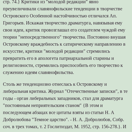
стр. 74.} Критики из "молодой редакции" явно
преувеличивали славянофильские тенденции в творчестве
Островского Особенной настойчивостью отличался Ап.
Григорьев. Искажая творчество драматурга, навязывая ему
свои идеи, критик провозглашал его создателем чуждой ему
теории "непосредственного" творчества. Постоянно внушая
Островскому враждебность к сатирическому направлению в
искусстве, критики "молодой редакции" стремились
превратить его в апологета патриархальной старины и
религиозности, стремились приспособить его творчество к
служению идеям славянофильства.
Столь же тенденциозно отнеслась к Островскому и
либеральная критика. Журнал "Отечественные записки", в те
годы - орган либеральных западников, стал для драматурга
"постоянным неприятельским станом" {В этом и
последующем абзацах все цитаты взяты из статьи Н. А
Добролюбова "Темное царство". - Н. А. Добролюбов, Собр.
соч. в трех томах, т. 2 Гослитиздат, М. 1952, стр. 156-278.}. И