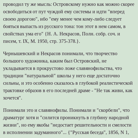
проводил ту же мысль: Островскому нужно как можно скорее
освободиться от пут чуждой ему системы и идти "вперед
своею дорогою", ибо "ему менее чем кому-либо следует
бояться выпасть из русского тона: тон этот в нем самом, в
свойствах ума его" {Н. А. Некрасов, Полн. собр. соч. и
писем, т. IX, М. 1950, стр. 375-378.}.
Чернышевский и Некрасов понимали, что творчество
большого художника, каким был Островский, не
укладывается в прокрустово ложе славянофильства, что
традиции "натуральной" школы у него еще достаточно
сильны, и это особенно сказалось в глубокой реалистической
трактовке образов в его последней драме - "Не так живи, как
хочется".
Понимали это и славянофилы. Понимали и "скорбели", что
драматург хотя и "силится проникнуть в глубину народной
жизни", но ему якобы "недостает решительности и смелости
в исполнении задуманного"... {"Русская беседа", 1856, N 1,