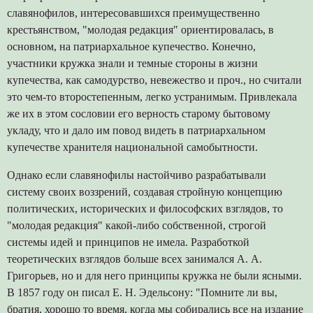
славянофилов, интересовавшихся преимущественно
крестьянством, "молодая редакция" ориентировалась, в
основном, на патриархальное купечество. Конечно,
участники кружка знали и темные стороны в жизни
купечества, как самодурство, невежество и проч., но считали
это чем-то второстепенным, легко устранимым. Привлекала
же их в этом сословии его верность старому бытовому
укладу, что и дало им повод видеть в патриархальном
купечестве хранителя национальной самобытности.
Однако если славянофилы настойчиво разрабатывали
систему своих воззрений, создавая стройную концепцию
политических, исторических и философских взглядов, то
"молодая редакция" какой-либо собственной, строгой
системы идей и принципов не имела. Разработкой
теоретических взглядов больше всех занимался А. А.
Григорьев, но и для него принципы кружка не были ясными.
В 1857 году он писал Е. Н. Эдельсону: "Помните ли вы,
братия, хорошо то время, когда мы собирались все на издание