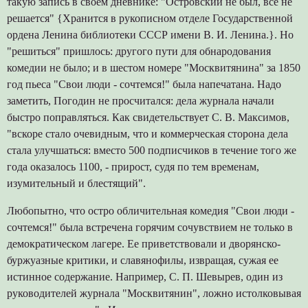
такую запись в своем дневнике: "Островский не был, все не
решается" {Хранится в рукописном отделе Государственной
ордена Ленина библиотеки СССР имени В. И. Ленина.}. Но
"решиться" пришлось: другого пути для обнародования
комедии не было; и в шестом номере "Москвитянина" за 1850
год пьеса "Свои люди - сочтемся!" была напечатана. Надо
заметить, Погодин не просчитался: дела журнала начали
быстро поправляться. Как свидетельствует С. В. Максимов,
"вскоре стало очевидным, что и коммерческая сторона дела
стала улучшаться: вместо 500 подписчиков в течение того же
года оказалось 1100, - прирост, судя по тем временам,
изумительный и блестящий".
Любопытно, что остро обличительная комедия "Свои люди -
сочтемся!" была встречена горячим сочувствием не только в
демократическом лагере. Ее приветствовали и дворянско-
буржуазные критики, и славянофилы, извращая, сужая ее
истинное содержание. Например, С. П. Шевырев, один из
руководителей журнала "Москвитянин", ложно истолковывая