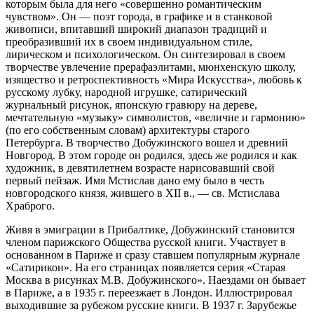
которым была для него «совершенно романтическим
чувством». Он — поэт города, в графике и в станковой
живописи, впитавший широкий диапазон традиций и
преобразивший их в своем индивидуальном стиле,
лирическом и психологическом. Он синтезировал в своем
творчестве увлечение прерафаэлитами, мюнхенскую школу,
изящество и ретроспективность «Мира Искусства», любовь к
русскому лубку, народной игрушке, сатирический
журнальный рисунок, японскую гравюру на дереве,
мечтательную «музыку» символистов, «величие и гармонию»
(по его собственным словам) архитектуры старого
Петербурга. В творчество Добужинского вошел и древний
Новгород. В этом городе он родился, здесь же родился и как
художник, в девятилетнем возрасте нарисовавший свой
первый пейзаж. Имя Мстислав дано ему было в честь
новгородского князя, жившего в XII в., — св. Мстислава
Храброго.
Живя в эмиграции в Прибалтике, Добужинский становится
членом парижского Общества русской книги. Участвует в
основанном в Париже и сразу ставшем популярным журнале
«Сатирикон». На его страницах появляется серия «Старая
Москва в рисунках М.В. Добужинского». Наездами он бывает
в Париже, а в 1935 г. переезжает в Лондон. Иллюстрировал
выходившие за рубежом русские книги. В 1937 г. Зарубежье