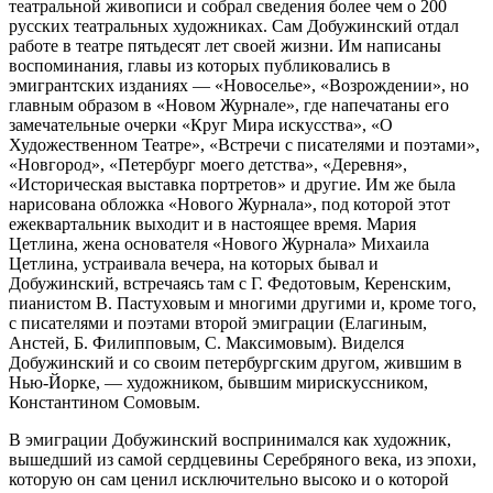
театральной живописи и собрал сведения более чем о 200
русских театральных художниках. Сам Добужинский отдал
работе в театре пятьдесят лет своей жизни. Им написаны
воспоминания, главы из которых публиковались в
эмигрантских изданиях — «Новоселье», «Возрождении», но
главным образом в «Новом Журнале», где напечатаны его
замечательные очерки «Круг Мира искусства», «О
Художественном Театре», «Встречи с писателями и поэтами»,
«Новгород», «Петербург моего детства», «Деревня»,
«Историческая выставка портретов» и другие. Им же была
нарисована обложка «Нового Журнала», под которой этот
ежеквартальник выходит и в настоящее время. Мария
Цетлина, жена основателя «Нового Журнала» Михаила
Цетлина, устраивала вечера, на которых бывал и
Добужинский, встречаясь там с Г. Федотовым, Керенским,
пианистом В. Пастуховым и многими другими и, кроме того,
с писателями и поэтами второй эмиграции (Елагиным,
Анстей, Б. Филипповым, С. Максимовым). Виделся
Добужинский и со своим петербургским другом, жившим в
Нью-Йорке, — художником, бывшим мирискуссником,
Константином Сомовым.
В эмиграции Добужинский воспринимался как художник,
вышедший из самой сердцевины Серебряного века, из эпохи,
которую он сам ценил исключительно высоко и о которой