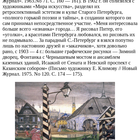
Журнал». 1963.No 71. С. 160 — 161). В 1902 г. он сблизился с
художниками «Мира искусства», разделял их
ретроспективный эстетизм и культ Старого Петербурга,
«полного горькой поэзии и тайны», в создании которого он
сам принимал непосредственное участие. «Меня интересовала
больше всего «изнанка» города… Я рисовал Питер, его
«уголки», а красотами Петербурга любовался, но рисовать их
не подмывало… За парадный С.-Петербург я взялся попутно
лишь по настоянию друзей и «заказчиков», хотя довольно
рано, с 1903 — 4 г.: большие графические рисунки — Зимний
дворец, Фонтанка с Чернышевым мостом и ансамблем
казенных зданий, Исаакий от Сената и Невский проспект с
Казанским собором» (Письмо художнику Е. Климову // Новый
Журнал. 1975. No 120. С. 174 — 175).