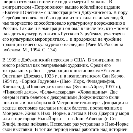
широко отмечало столетие со дня смерти Пушкина. В
эмигрантском «Петрополисе» вышло юбилейное издание
«Евгения Онегина» с иллюстрациями Добужинского. В пору
Серебряного века он был одним из тех талантливых людей,
чье творчество способствовало культурному возрождению в
России. Так же и в эмиграции он был в числе тех, кто «помог
наладить культурную жизнь Русского Зарубежья, участвуя в
его культурных мероприятиях… и продолжил на чужбине
традиции своего культурного наследия» (Раев М. Россия за
рубежом. М., 1994. С. 134).
В 1939 г. Добужинский переехал в США. В эмиграции он
много работал как театральный художник. Среди его
театральных работ — декорации к постановкам «Евгения
Онегина» (Дрезден, 1923 г., и в неаполитанском Сан Карло,
1954 г.), «Бориса Годунова» (Нью- Йорк, Филадельфия,
Кливленд), «Половецких плясок» (Буэнос-Айрес, 1957 г.),
«Пиковой дамы», «Бала-маскарада», «Хованщины». Две
оперы и пять балетов с декорациями Добужинского были
показаны в нью-йоркской Метрополитен-опере. Декорации и
эскизы костюмов сделаны им для балетов, поставленных в
Монреале. Живя в Нью- Йорке, а летом в Нью-Джерси у моря
или в пригороде Нью-Йорка — на Лонг Айленде (г. Си
Клиф), писал пейзажи. Несколько раз устраивал в Нью-Йорке
свои выставки. В тот же период начал работать над историей