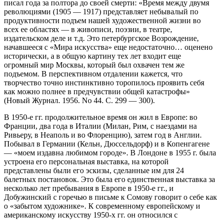
писал года за полтора до своей смерти: «Время между двумя
революциями (1905 — 1917) представляет небывалый по
продуктивности подъем нашей художественной жизни во
всех ее областях — в живописи, поэзии, в театре,
издательском деле и т.д. Это петербургское Возрождение,
начавшееся с «Мира искусства» еще недостаточно… оценено
исторически, а в общую картину тех лет входит еще
огромный мир Москвы, который был охвачен тем же
подъемом. В перспективном отдалении кажется, что
творчество точно инстинктивно торопилось проявить себя
как можно полнее в предчувствии общей катастрофы»
(Новый Журнал. 1956. No 44. С. 299 — 300).
В 1950-е гг. продолжительное время он жил в Европе: во
Франции, два года в Италии (Милан, Рим, с наездами на
Ривьеру, в Неаполь и во Флоренцию), затем год в Англии.
Побывал в Германии (Кельн, Дюссельдорф) и в Копенгагене
— «моем издавна любимом городе». В Лондоне в 1955 г. была
устроена его персональная выставка, на которой
представлены были его эскизы, сделанные им для 24
балетных постановок. Это была его единственная выставка за
несколько лет пребывания в Европе в 1950-е гг., и
Добужинский с горечью в письме к Сомову говорит о себе как
о «забытом художнике». К современному европейскому и
американскому искусству 1950-х гг. он относился с