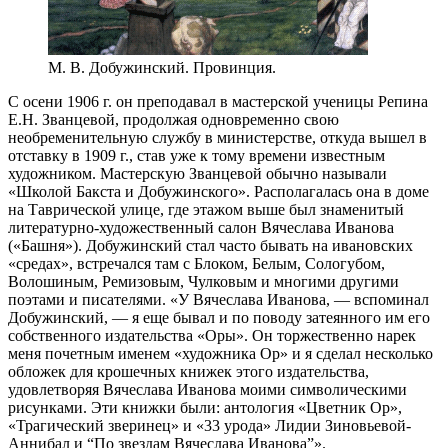
М. В. Добужинский. Провинция.
С осени 1906 г. он преподавал в мастерской ученицы Репина
Е.Н. Званцевой, продолжая одновременно свою
необременительную службу в министерстве, откуда вышел в
отставку в 1909 г., став уже к тому времени известным
художником. Мастерскую Званцевой обычно называли
«Школой Бакста и Добужинского». Располагалась она в доме
на Таврической улице, где этажом выше был знаменитый
литературно-художественный салон Вячеслава Иванова
(«Башня»). Добужинский стал часто бывать на ивановских
«средах», встречался там с Блоком, Белым, Сологубом,
Волошиным, Ремизовым, Чулковым и многими другими
поэтами и писателями. «У Вячеслава Иванова, — вспоминал
Добужинский, — я еще бывал и по поводу затеянного им его
собственного издательства «Оры». Он торжественно нарек
меня почетным именем «художника Ор» и я сделал несколько
обложек для крошечных книжек этого издательства,
удовлетворяя Вячеслава Иванова моими символическими
рисунками. Эти книжки были: антология «Цветник Ор»,
«Трагический зверинец» и «33 урода» Лидии Зиновьевой-
Аннибал и “По звездам Вячеслава Иванова”».