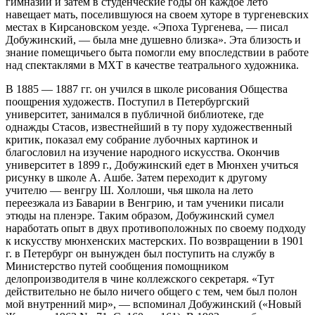
гимназии и затем в студенческие годы он каждое лето
навещает мать, поселившуюся на своем хуторе в тургеневских
местах в Кирсановском уезде. «Эпоха Тургенева, — писал
Добужинский, — была мне душевно близка». Эта близость и
знание помещичьего быта помогли ему впоследствии в работе
над спектаклями в МХТ в качестве театрального художника.
В 1885 — 1887 гг. он учился в школе рисования Общества
поощрения художеств. Поступил в Петербургский
университет, занимался в публичной библиотеке, где
однажды Стасов, известнейший в ту пору художественный
критик, показал ему собрание лубочных картинок и
благословил на изучение народного искусства. Окончив
университет в 1899 г., Добужинский едет в Мюнхен учиться
рисунку в школе А. Ашбе. Затем переходит к другому
учителю — венгру Ш. Холлоши, чья школа на лето
переезжала из Баварии в Венгрию, и там ученики писали
этюды на пленэре. Таким образом, Добужинский сумел
наработать опыт в двух противоположных по своему подходу
к искусству мюнхенских мастерских. По возвращении в 1901
г. в Петербург он вынужден был поступить на службу в
Министерство путей сообщения помощником
делопроизводителя в чине коллежского секретаря. «Тут
действительно не было ничего общего с тем, чем был полон
мой внутренний мир», — вспоминал Добужинский («Новый