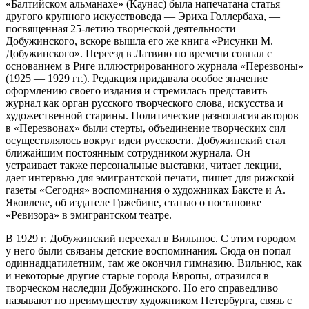
«Балтийском альманахе» (Каунас) была напечатана статья
другого крупного искусствоведа — Эриха Голлербаха, —
посвященная 25-летию творческой деятельности
Добужинского, вскоре вышла его же книга «Рисунки М.
Добужинского». Переезд в Латвию по времени совпал с
основанием в Риге иллюстрированного журнала «Перезвоны»
(1925 — 1929 гг.). Редакция придавала особое значение
оформлению своего издания и стремилась представить
журнал как орган русского творческого слова, искусства и
художественной старины. Политические разногласия авторов
в «Перезвонах» были стерты, объединение творческих сил
осуществлялось вокруг идеи русскости. Добужинский стал
ближайшим постоянным сотрудником журнала. Он
устраивает также персональные выставки, читает лекции,
дает интервью для эмигрантской печати, пишет для рижской
газеты «Сегодня» воспоминания о художниках Баксте и А.
Яковлеве, об издателе Гржебине, статью о постановке
«Ревизора» в эмигрантском театре.
В 1929 г. Добужинский переехал в Вильнюс. С этим городом
у него были связаны детские воспоминания. Сюда он попал
одиннадцатилетним, там же окончил гимназию. Вильнюс, как
и некоторые другие старые города Европы, отразился в
творческом наследии Добужинского. Но его справедливо
называют по преимуществу художником Петербурга, связь с