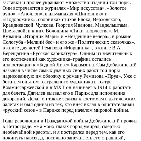
заставки и прочее украшают множество изданий той поры.
Они встречаются в журналах «Мир искусства», «Золотое
руно», «Аполлон», в альманахах «Шиповник» и
«Подорожник», сборниках стихов Блока, Верховского,
Крандиевской, Чулкова, Георгия Иванова, Мандельштама,
Цветаевой, в книге Волошина «Лики творчества», М.
Кузмина «Вторник Мэри» и «Нездешние вечера», в романе
Сологуба «Мелкий бес» и его же «Политических сказочках»,
в книге для детей Ремизова «Морщинка», в книге В.А.
Верещагина «Русская карикатура». Одним из значительных
его достижений как художника- графика остались
иллюстрации к «Бедной Лизе» Карамзина. Сам Добужинский
называл в числе самых удачных своих работ той поры
нарисованную им обложку к роману Ремизова «Пруд». Уже с
богатым опытом театрального художника в театре
Коммиссаржевской и в МХТ он начинает в 1914 г. работать
для балета. Дягилев вызвал его в Париж для исполнения
декораций. Делал он также эскизы к костюмам в дягилевских
балетах и был одним из тех, кто внес вклад в блистательный
«русский сезон» в Париже перед началом мировой войны.
Годы революции и Гражданской войны Добужинский прожил
в Петрограде. «На моих глазах город умирал, смертью
необычайной красоты, и я постарался перед тем, как его
покинуть навсегда, посильно запечатлеть его страшный,