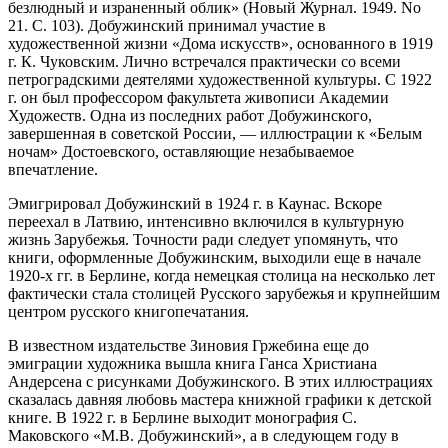
безлюдный и израненный облик» (Новый Журнал. 1949. No
21. С. 103). Добужинский принимал участие в
художественной жизни «Дома искусств», основанного в 1919
г. К. Чуковским. Лично встречался практически со всеми
петроградскими деятелями художественной культуры. С 1922
г. он был профессором факультета живописи Академии
Художеств. Одна из последних работ Добужинского,
завершенная в советской России, — иллюстрации к «Белым
ночам» Достоевского, оставляющие незабываемое
впечатление.
Эмигрировал Добужинский в 1924 г. в Каунас. Вскоре
переехал в Латвию, интенсивно включился в культурную
жизнь Зарубежья. Точности ради следует упомянуть, что
книги, оформленные Добужинским, выходили еще в начале
1920-х гг. в Берлине, когда немецкая столица на несколько лет
фактически стала столицей Русского зарубежья и крупнейшим
центром русского книгопечатания.
В известном издательстве Зиновия Гржебина еще до
эмиграции художника вышла книга Ганса Христиана
Андерсена с рисунками Добужинского. В этих иллюстрациях
сказалась давняя любовь мастера книжной графики к детской
книге. В 1922 г. в Берлине выходит монография С.
Маковского «М.В. Добужинский», а в следующем году в