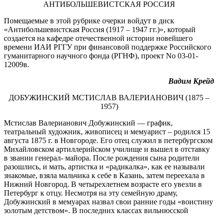
АНТИБОЛЬШЕВИСТСКАЯ РОССИЯ
Помещаемые в этой рубрике очерки войдут в диск
«Антибольшевистская Россия (1917 – 1947 гг.)», который
создается на кафедре отечественной истории новейшего
времени ИАИ РГГУ при финансовой поддержке Российского
гуманитарного научного фонда (РГНФ), проект No 03-01-
12009в.
Вадим Крейд
ДОБУЖИНСКИЙ МСТИСЛАВ ВАЛЕРИАНОВИЧ (1875 –
1957)
Мстислав Валерианович Добужинский — график,
театральный художник, живописец и мемуарист – родился 15
августа 1875 г. в Новгороде. Его отец служил в петербургском
Михайловском артиллерийском училище и вышел в отставку
в звании генерал- майора. После рождения сына родители
разошлись, и мать, артистка и «радикалка», как ее называли
знакомые, взяла мальчика к себе в Казань, затем переехала в
Нижний Новгород. В четырехлетнем возрасте его увезли в
Петербург к отцу. Несмотря на эту семейную драму,
Добужинский в мемуарах назвал свои ранние годы «воистину
золотым детством». В последних классах вильнюсской