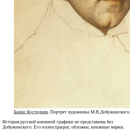
Борис Кустодиев
. Портрет художника М.В.Добужинского
История русской книжной графики не представима без
Добужинского. Его иллюстрации, обложки, книжные марки,