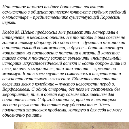
Написанное немного позднее дополнение посвящено
осмыслению в общеисторическом контексте скудных сведений
о монастыре – предшественнике существующей Коровской
церкви.
Когда М. Шейко предложил мне разместить материалы в
интернете, я несколько опешил. Не то чтобы я был совсем не
готов к такому обороту. Но одно дело – думать о чём-то как
о потенциальной возможности, и другое – дать конкретную
«отмашку» на претворение потенции в жизнь. В качестве
такого акта я поначалу захотел вычленить «нейтральный»
историко-искусствоведческий аспект и «дать добро» лишь на
него, но очень скоро понял, что это значит – «резать по
живому». Я ни в коем случае не сомневаюсь в искренности и
важности остального изложения. Единственная причина,
ввергшая меня в колебание – чувство неловкости перед о.
Варфоломеем. С одной стороны, без него не состоялось бы
мероприятие, т. е. я обязан ему самим вдохновением для
сочинительства. С другой стороны, вряд ли в некоторых
местах результат доставит ему удовольствие. Здесь
получается этическая проблема, которую я для себя не могу
однозначно решить.