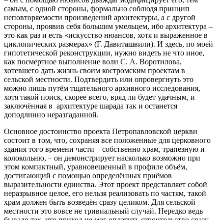
самым, с одной стороны, формально соблюдя принцип
неповторяемости произведений архитектуры, а с другой
стороны, проявив себя большим умельцем, ибо архитектура –
это как раз и есть «искусство нюансов, хотя и выраженное в
циклопических размерах» (Г. Давиташвили). И здесь, по моей
гипотетической реконструкции, нужно видеть не что иное,
как посмертное выполнение воли С. А. Воротилова,
хотевшего дать жизнь своим костромским проектам в
сельской местности. Подтвердить или опровергнуть это
можно лишь путём тщательного архивного исследования,
хотя такой поиск, скорее всего, вряд ли будет удачным, и
заключённая в архитектуре шарада так и останется
доподлинно неразгаданной.
Основное достоинство проекта Петропавловской церкви
состоит в том, что, сохраняя все положенные для церковного
здания того времени части – собственно храм, трапезную и
колокольню, – он демонстрирует насколько возможно при
этом компактный, уравновешенный в профиле объём,
достигающий с помощью определённых приёмов
выразительности единства. Этот проект представляет собой
неразрывное целое, его нельзя реализовать по частям, такой
храм должен быть возведён сразу целиком. Для сельской
местности это вовсе не тривиальный случай. Нередко ведь
бывало так, что приход не мог оплатить строительство сразу