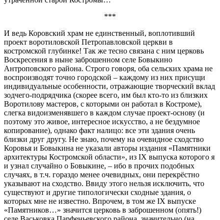
***
И ведь Коровский храм не единственный, воплотивший
проект воротиловской Петропавловской церкви в
костромской глубинке! Так же тесно связана с ним церковь
Воскресения в ныне заброшенном селе Бовыкино
Антроповского района. Строго говоря, оба сельских храма не
воспроизводят точно городской – каждому из них присущи
индивидуальные особенности, отражающие творческий вклад
зодчего-подрядчика (скорее всего, им был кто-то из близких
Воротилову мастеров, с которыми он работал в Костроме),
слегка видоизменявшего в каждом случае проект-основу (и
поэтому это живое, интересное искусство, а не бездумное
копирование), однако факт налицо: все эти здания очень
близки друг другу. Не знаю, почему на очевидное сходство
Коровья и Бовыкина не указали авторы издания «Памятники
архитектуры Костромской области», из IX выпуска которого я
и узнал случайно о Бовыкине, – ибо в прочих подобных
случаях, в т.ч. гораздо менее очевидных, они перекрёстно
указывают на сходство. Ввиду этого нельзя исключить, что
существуют и другие типологически сходные здания, о
которых мне не известно. Впрочем, в том же IX выпуске
«Памятников…» значится церковь в заброшенном (опять!)
селе Васьковка Парфеньевского района, значительно (на