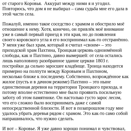
от старого Коровья. Аккурат между ними я и угодил.
Повторюсь, что дом я не выбирал – сама судьба мне его дала в
этой части села.
Пожалуй, именно такое соседство с храмом и обострило моё
отношение к нему. Хотя, конечно, он привлёк моё внимание
уже в самый первый приезд в эти края, но до появления
своего коровского угла я его воспринимал как-то отстранённо.
У меня уже был храм, который я считал «своим» – это
приходской храм Пахтина, Троицкая церковь одноимённой
слободы, как и Пахтино, давно вымершей: от села остались
лишь наполовину разобранное здание церкви 1803 г.
постройки да сильно заросшее кладбище. Троица находится
примерно на полпути между Коровьим и Пахтином,
несколько ближе к последнему. Собственно, возрождённое как
жилое (пусть и в дачном режиме) Пахтино – это ныне
единственная деревня на территории Троицкого прихода, и
потому вполне естественно мне было проявить посильную
заботу об этом памятнике. Он настолько густо зарос лесом,
что его сложно было воспринимать даже с самой
непосредственной близости. И вот в позапрошлом году мне
удалось убрать деревья рядом с храмом. Это как-то само собой
напрашивалось, что нужно сделать.
И вот – Коровье. Я уже давно хорошо понимал и чувствовал,