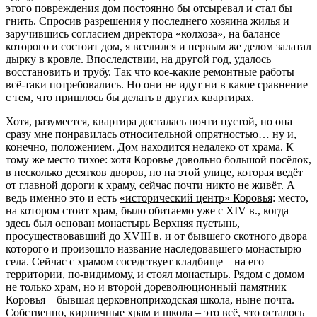
этого повреждения дом постоянно бы отсыревал и стал бы
гнить. Спросив разрешения у последнего хозяина жилья и
заручившись согласием директора «колхоза», на балансе
которого и состоит дом, я вселился и первым же делом залатал
дырку в кровле. Впоследствии, на другой год, удалось
восстановить и трубу. Так что кое-какие ремонтные работы
всё-таки потребовались. Но они не идут ни в какое сравнение
с тем, что пришлось бы делать в других квартирах.
Хотя, разумеется, квартира досталась почти пустой, но она
сразу мне понравилась относительной опрятностью… ну и,
конечно, положением. Дом находится недалеко от храма. К
тому же место тихое: хотя Коровье довольно большой посёлок,
в несколько десятков дворов, но на этой улице, которая ведёт
от главной дороги к храму, сейчас почти никто не живёт. А
ведь именно это и есть
«исторический центр» Коровья
: место,
на котором стоит храм, было обитаемо уже с XIV в., когда
здесь был основан монастырь Верхняя пустынь,
просуществовавший до XVIII в. и от бывшего скотного двора
которого и произошло название наследовавшего монастырю
села. Сейчас с храмом соседствует кладбище – на его
территории, по-видимому, и стоял монастырь. Рядом с домом
не только храм, но и второй дореволюционный памятник
Коровья – бывшая церковноприходская школа, ныне почта.
Собственно, кирпичные храм и школа – это всё, что осталось