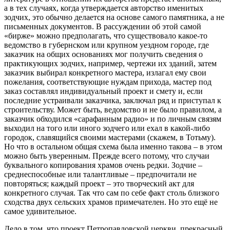
а в тех случаях, когда утверждается авторство именитых
зодчих, это обычно делается на основе самого памятника, а не
письменных документов. В рассуждении об этой самой
«бирже» можно предполагать, что существовало какое-то
ведомство в губернском или крупном уездном городе, где
заказчик на общих основаниях мог получить сведения о
практикующих зодчих, например, чертежи их зданий, затем
заказчик выбирал конкретного мастера, излагал ему свои
пожелания, соответствующие нуждам прихода, мастер под
заказ составлял индивидуальный проект и смету и, если
последние устраивали заказчика, заключал ряд и приступал к
строительству. Может быть, ведомство и не было правилом, а
заказчик обходился «сарафанным радио» и по личным связям
выходил на того или иного зодчего или ехал в какой-либо
городок, славящийся своими мастерами (скажем, в Тотьму).
Но что в остальном общая схема была именно такова – в этом
можно быть уверенным. Прежде всего потому, что случаи
буквального копирования храмов очень редки. Зодчие –
среднеспособные или талантливые – предпочитали не
повторяться; каждый проект – это творческий акт для
конкретного случая. Так что сам по себе факт столь близкого
сходства двух сельских храмов примечателен. Но это ещё не
самое удивительное.
Дело в том, что проект Петропавловской церкви, прекрасный