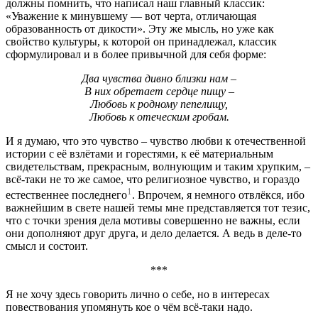
должны помнить, что написал наш главный классик:
«Уважение к минувшему — вот черта, отличающая
образованность от дикости». Эту же мысль, но уже как
свойство культуры, к которой он принадлежал, классик
сформулировал и в более привычной для себя форме:
Два чувства дивно близки нам –
В них обретает сердце пищу –
Любовь к родному пепелищу,
Любовь к отеческим гробам.
И я думаю, что это чувство – чувство любви к отечественной
истории с её взлётами и горестями, к её материальным
свидетельствам, прекрасным, волнующим и таким хрупким, –
всё-таки не то же самое, что религиозное чувство, и гораздо
1
естественнее последнего
. Впрочем, я немного отвлёкся, ибо
важнейшим в свете нашей темы мне представляется тот тезис,
что с точки зрения дела мотивы совершенно не важны, если
они дополняют друг друга, и дело делается. А ведь в деле-то
смысл и состоит.
***
Я не хочу здесь говорить лично о себе, но в интересах
повествования упомянуть кое о чём всё-таки надо.