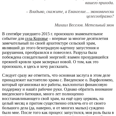
вашего прихода.
–
Владыко, скажите, а Евангелие… экономически
целесообразно?
Михаил Веселов. Метельный звон
В сентябре ушедшего 2015 г. произошло знаменательное
событие для
села Коровье
– впервые за многие десятилетия
замечательный по своей архитектуре сельский храм,
являвший до этого безотрадную картину запустения и
разрушения, преобразился и повеселел. Разруха была
побеждена созидательной энергией: взамен прохудившейся
прежней кровли храм засверкал новой. О том, как это
произошло, я здесь и хочу рассказать.
Следует сразу же отметить, что основная заслуга в этом деле
принадлежит настоятелю храма с. Введенское о. Варфоломею,
который организовал все работы, выхлопотал финансовую
поддержку и нашёл рабочие руки. Однако обратить внимание
введенского батюшки, много лет полноценно
восстанавливающего свой храм, на ещё одну церковь, на
целый месяц и притом существенно отвлечь его от своего
большого дела (да, наверно, и от многих малых) суждено
было мне. После того как процесс запустился, моя роль была в