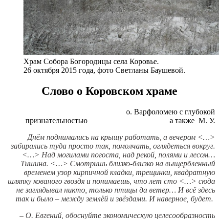
Храм Собора Богородицы села Коровье.
26 октября 2015 года, фото Светланы Баушевой.
Слово о Коровском храме
о. Варфоломею с глубокой
признательностью а также М. У.
Днём поднимались на крышу работать, а вечером <…>
забирались туда просто так, помолчать, оглядеться вокруг.
<…> Над могилами погоста, над рекой, полями и лесом…
Тишина. <…> Смотришь близко-близко на выщербленный
временем узор кирпичной кладки, трещинки, квадратную
шляпку кованого гвоздя и понимаешь, что лет сто <…> сюда
не заглядывал никто, только птицы да ветер… И всё здесь
так и было – между землёй и звёздами. И наверное, будет.
–
О. Евгений, обоснуйте экономическую целесообразность