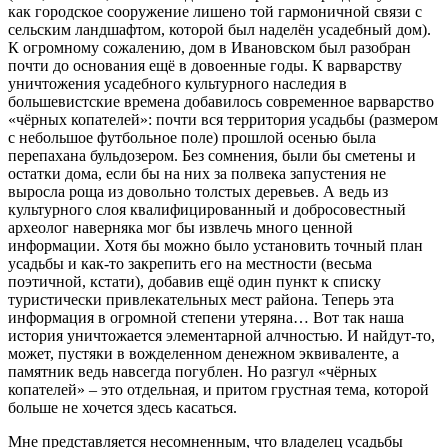
как городское сооружение лишено той гармоничной связи с
сельским ландшафтом, которой был наделён усадебный дом).
К огромному сожалению, дом в Ивановском был разобран
почти до основания ещё в довоенные годы. К варварству
уничтожения усадебного культурного наследия в
большевистские времена добавилось современное варварство
«чёрных копателей»: почти вся территория усадьбы (размером
с небольшое футбольное поле) прошлой осенью была
перепахана бульдозером. Без сомнения, были бы сметены и
остатки дома, если бы на них за полвека запустения не
выросла роща из довольно толстых деревьев. А ведь из
культурного слоя квалифицированный и добросовестный
археолог наверняка мог бы извлечь много ценной
информации. Хотя бы можно было установить точный план
усадьбы и как-то закрепить его на местности (весьма
поэтичной, кстати), добавив ещё один пункт к списку
туристически привлекательных мест района. Теперь эта
информация в огромной степени утеряна… Вот так наша
история уничтожается элементарной алчностью. И найдут-то,
может, пустяки в вожделенном денежном эквиваленте, а
памятник ведь навсегда погублен. Но разгул «чёрных
копателей» – это отдельная, и притом грустная тема, которой
больше не хочется здесь касаться.
Мне представляется несомненным, что владелец усадьбы