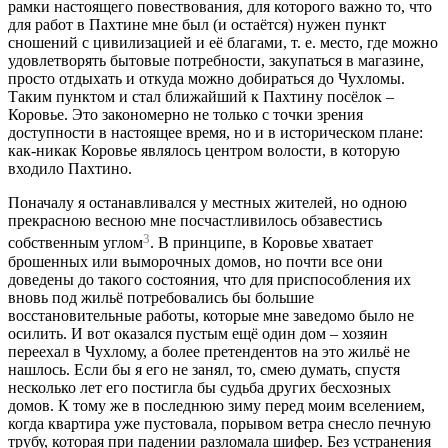
рамки настоящего повествования, для которого важно то, что
для работ в Пахтине мне был (и остаётся) нужен пункт
сношений с цивилизацией и её благами, т. е. место, где можно
удовлетворять бытовые потребности, закупаться в магазине,
просто отдыхать и откуда можно добираться до Чухломы.
Таким пунктом и стал ближайший к Пахтину посёлок –
Коровье. Это закономерно не только с точки зрения
доступности в настоящее время, но и в историческом плане:
как-никак Коровье являлось центром волости, в которую
входило Пахтино.
Поначалу я останавливался у местных жителей, но одною
прекрасною весною мне посчастливилось обзавестись
3
собственным углом
. В принципе, в Коровье хватает
брошенных или выморочных домов, но почти все они
доведены до такого состояния, что для приспособления их
вновь под жильё потребовались бы большие
восстановительные работы, которые мне заведомо было не
осилить. И вот оказался пустым ещё один дом – хозяин
переехал в Чухлому, а более претендентов на это жильё не
нашлось. Если бы я его не занял, то, смею думать, спустя
несколько лет его постигла бы судьба других бесхозных
домов. К тому же в последнюю зиму перед моим вселением,
когда квартира уже пустовала, порывом ветра снесло печную
трубу, которая при падении разломала шифер. Без устранения