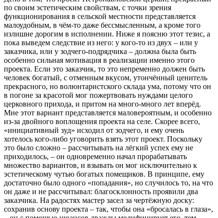
по своим эстетическим свойствам, с точки зрения
функционирования в сельской местности представляется
малоудобным, в чём-то даже бессмысленным, а кроме того
излишне дорогим в исполнении. Ниже я поясню этот тезис, а
пока выведем следствие из него: у кого-то из двух – или у
заказчика, или у зодчего-подрядчика – должна была быть
особенно сильная мотивация в реализации именно этого
проекта. Если это заказчик, то это непременно должен быть
человек богатый, с отменным вкусом, утончённый ценитель
прекрасного, но волюнтаристского склада ума, потому что он
в погоне за красотой мог пожертвовать нуждами целого
церковного прихода, и притом на много-много лет вперёд.
Мне этот вариант представляется маловероятным, и особенно
из-за двойного воплощения проекта на селе. Скорее всего,
«инициативный зуд» исходил от зодчего, и ему очень
хотелось кого-либо уговорить взять этот проект. Поскольку
это было сложно – рассчитывать на лёгкий успех ему не
приходилось, – он одновременно начал прорабатывать
множество вариантов, и взывать он мог исключительно к
эстетическому чутью богатых помещиков. В принципе, ему
достаточно было одного «попадания», но случилось то, на что
он даже и не рассчитывал: благосклонность проявили два
заказчика. На радостях мастер засел за чертёжную доску:
сохранив основу проекта – так, чтобы она «бросалась в глаза»,
– он с помощью нюансов дважды модифицирует его, тем