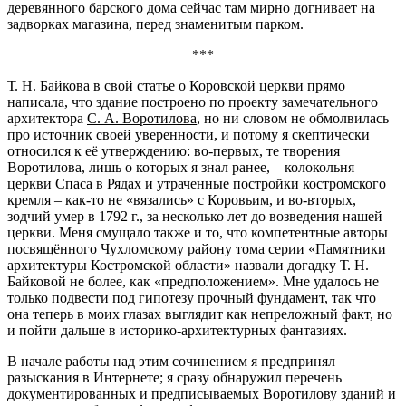
деревянного барского дома сейчас там мирно догнивает на
задворках магазина, перед знаменитым парком.
***
Т. Н. Байкова
в свой статье о Коровской церкви прямо
написала, что здание построено по проекту замечательного
архитектора
С. А. Воротилова
, но ни словом не обмолвилась
про источник своей уверенности, и потому я скептически
относился к её утверждению: во-первых, те творения
Воротилова, лишь о которых я знал ранее, – колокольня
церкви Спаса в Рядах и утраченные постройки костромского
кремля – как-то не «вязались» с Коровьим, и во-вторых,
зодчий умер в 1792 г., за несколько лет до возведения нашей
церкви. Меня смущало также и то, что компетентные авторы
посвящённого Чухломскому району тома серии «Памятники
архитектуры Костромской области» назвали догадку Т. Н.
Байковой не более, как «предположением». Мне удалось не
только подвести под гипотезу прочный фундамент, так что
она теперь в моих глазах выглядит как непреложный факт, но
и пойти дальше в историко-архитектурных фантазиях.
В начале работы над этим сочинением я предпринял
разыскания в Интернете; я сразу обнаружил перечень
документированных и предписываемых Воротилову зданий и