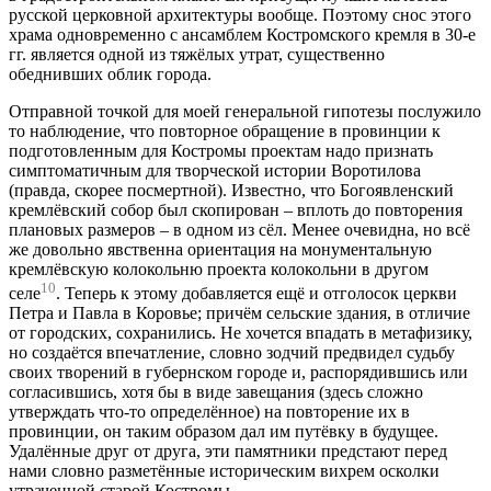
русской церковной архитектуры вообще. Поэтому снос этого
храма одновременно с ансамблем Костромского кремля в 30-е
гг. является одной из тяжёлых утрат, существенно
обеднивших облик города.
Отправной точкой для моей генеральной гипотезы послужило
то наблюдение, что повторное обращение в провинции к
подготовленным для Костромы проектам надо признать
симптоматичным для творческой истории Воротилова
(правда, скорее посмертной). Известно, что Богоявленский
кремлёвский собор был скопирован – вплоть до повторения
плановых размеров – в одном из сёл. Менее очевидна, но всё
же довольно явственна ориентация на монументальную
кремлёвскую колокольню проекта колокольни в другом
10
селе
. Теперь к этому добавляется ещё и отголосок церкви
Петра и Павла в Коровье; причём сельские здания, в отличие
от городских, сохранились. Не хочется впадать в метафизику,
но создаётся впечатление, словно зодчий предвидел судьбу
своих творений в губернском городе и, распорядившись или
согласившись, хотя бы в виде завещания (здесь сложно
утверждать что-то определённое) на повторение их в
провинции, он таким образом дал им путёвку в будущее.
Удалённые друг от друга, эти памятники предстают перед
нами словно разметённые историческим вихрем осколки
утраченной старой Костромы…