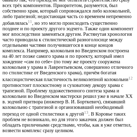
всех трёх компонентов. Приоритетом, разумеется, был
собственно храм, который сопровождался либо колокольней,
либо трапезной; недостающая часть со временем непременно
11
добавлялась
, но это могло происходить существенно
позднее и по проекту другого зодчего. Также один компонент
мог впоследствии заменяться другим. Растянутая хронология
часто приводила к стилистической разноголосице между
отдельными частями получившегося в конце концов
комплекса. Например, колокольня во Введенском построена
на 40 лет позже самого храма и по проекту, который имел
хождение «сам по себе» (по тому же проекту сооружена
колокольня у храма в Лаврентьевском, совершенно отличного
по стилистике от Введенского храма), причём богатая
12
классицистическая пластичность великолепной колокольни
противостоит плоскостному и суховатому декору храма с
трапезной. Проблему художественного синтеза храма и
колокольни во Введенском мастерски решил уже в начале XX
в. зодчий притвора (инженер В. И. Борткевич), связавший
колокольню с трапезной и организовавший необходимый
13
переход от одной стилистики к другой
. В Коровье таких
проблем не возникало, но для этого заказчик должен был
обладать приличными средствами, чтобы, как я уже отметил,
возвести комплекс сразу целиком.