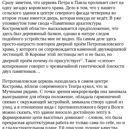
Сразу заметим, что церковь Петра и Павла проливает свет на
одну загадку коровского храма. Дело в том, что у нашего
сельского здания в центре северного фасада четверика во
втором этаже имеется дверь, которая никуда не ведёт. В уже
упомянутом томе свода «Памятники архитектуры
Костромской области» высказывается предположение, что
здесь был деревянный балкон, однако в натуре следов
подобного устройства мне не видно. На самом деле здесь
просто-напросто повторен дверной проём Петропавловского
храма, у которого он сопровождается каменной двухмаршевой
лестницей. В Коровье этой лестницы нет и не было, но
9
дверной проём почему-то присутствует
. Такое «слепое»
копирование говорит о чрезвычайной генетической близости
двух памятников…
Петропавловская церковь находилась в самом центре
Костромы, вблизи современного Театра кукол, что за
Мучными рядами. С точки зрения микрорельефа она занимала
выигрышное для обзора положение, обладала гармоничной
связью с окружающей застройкой, замыкала створу одной из
улиц, а в отношении вида с противоположного берега Волги
можно сказать, что здание вносило достойную лепту в
формирование цепи высотных доминант – словом, это была
прекрасная архитектурная работа не только сама по себе, но и
в градостроительном плане. Ей присущи лучшие качества