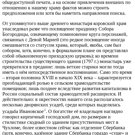
общедоступной печати, а на основе привлечения внешних по
отношению к нашему храму фактов можно строить
предположения или хотя бы наметить направления поиска.
От упомянутого выше древнего монастыря коровский храм
унаследовал разве что посвящение празднику Собора
Богородицы, означающему поминовение круга персонажей,
связанных с Девой Марией (это редкое посвящение иногда
смешивается со статусом храма, который, якобы, сам был
собором, хотя, конечно, в формальном плане он представлял
собой обыкновенную приходскую церковь); ко времени
строительства существующего здания (1797 г.) монастырь уже
превратился в предание: лишь ветхие старики могли тогда
иметь о нём непосредственное воспоминание. Само это время
– вторая половина XVIII и начало XIX века – характеризуется
преобладающей ролью в сельском храмоздательстве
помещиков; лишь позднее вследствие развития капитализма в
России социальный состав храмоздателей расширился. И
действительно: в окрестностях нашего села располагалось
несколько дворянских усадеб, среди которых выделялась
4
усадьба Ивановское
. О богатстве её владельцев наглядно
говорил кирпичный господский дом, по размерам и
стилистике сходный со зданием присутственных мест в
Чухломе, более известном сейчас как отделение Сбербанка
(хотя, конечно, казённое здание Сбербанка гораздо «суше» и