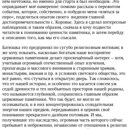
нём ничтожна, но именно для старта я был необходим. Это
оправдывает моё намерение: помимо рассказа о пережитом
событии, которое, собственно, и побудило меня «взяться за
перо», поделиться опытом своего видения главной
достопримечательности с. Коровье. Здесь я сделал интересные
наблюдения; и таким образом, сначала я хочу подвести
читателя к пониманию ценности памятника, и затем перейду
к описанию того, как мы его спасали.
Батюшка это предпринял по сугубо религиозным мотивам; я
же хочу показать, насколько богатым наше восприятие
церковных памятников делает просвещённый интерес – хотя,
учитывая огромный отечественный опыт изучения,
пропаганды и массового внимания к старинным храмам,
монастырям, иконам и пр. в условиях светского общества, это
всё равно, что стучаться в открытую дверь. Так сложилось,
что от нашей истории, и особенно это касается совсем уж
седой древности и тех необъятных просторов нашей родины,
что называются глубинкой, сохранились главным образом
церковные памятники. Что так будет, не могло не
осознаваться, и в них концентрировалась созидательная
энергия наших предков, передававших в церквях своё
понимание прекрасного далёким потомкам. И мы,
получившие это наследство, огромная часть которого сейчас
пребывает в небрежении, независимо от отношения к религии