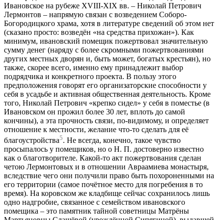
Ивановское на рубеже XVIII-XIX вв. – Николай Петрович
Лермонтов – напрямую связан с возведением Соборо-
Богородицкого храма, хотя в литературе сведений об этом нет
(сказано просто: возведён «на средства прихожан»). Как
минимум, ивановский помещик пожертвовал значительную
сумму денег (наряду с более скромными пожертвованиями
других местных дворян и, быть может, богатых крестьян), но
также, скорее всего, именно ему принадлежит выбор
подрядчика и конкретного проекта. В пользу этого
предположения говорят его организаторские способности у
себя в усадьбе и активная общественная деятельность. Кроме
того, Николай Петрович «крепко сидел» у себя в поместье (в
Ивановском он прожил более 30 лет, вплоть до самой
кончины), а эта прочность связи, по-видимому, и определяет
отношение к местности, желание что-то сделать для её
5
благоустройства
. Не всегда, конечно, такое чувство
просыпалось у помещиков, но о Н. П. достоверно известно
как о благотворителе. Какой-то акт пожертвования сделан
четою Лермонтовых и в отношении Авраамиева монастыря,
вследствие чего они получили право быть похороненными на
его территории (самое почётное место для погребения в то
время). На коровском же кладбище сейчас сохранилось лишь
одно надгробие, связанное с семейством ивановского
помещика – это памятник тайной советницы Матрёны
Мартьяновны Слащёвой (урождённой Сипягиной), выдавшей