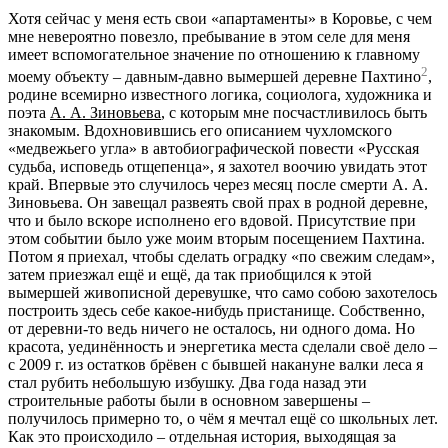
Хотя сейчас у меня есть свои «апартаменты» в Коровье, с чем
мне невероятно повезло, пребывание в этом селе для меня
имеет вспомогательное значение по отношению к главному
2
моему объекту – давным-давно вымершей деревне Пахтино
,
родине всемирно известного логика, социолога, художника и
поэта
А. А. Зиновьева
, с которым мне посчастливилось быть
знакомым. Вдохновившись его описанием чухломского
«медвежьего угла» в автобиографической повести «Русская
судьба, исповедь отщепенца», я захотел воочию увидать этот
край. Впервые это случилось через месяц после смерти А. А.
Зиновьева. Он завещал развеять свой прах в родной деревне,
что и было вскоре исполнено его вдовой. Присутствие при
этом событии было уже моим вторым посещением Пахтина.
Потом я приехал, чтобы сделать оградку «по свежим следам»,
затем приезжал ещё и ещё, да так приобщился к этой
вымершей живописной деревушке, что само собою захотелось
построить здесь себе какое-нибудь пристанище. Собственно,
от деревни-то ведь ничего не осталось, ни одного дома. Но
красота, уединённость и энергетика места сделали своё дело –
с 2009 г. из остатков брёвен с бывшей накануне валки леса я
стал рубить небольшую избушку. Два года назад эти
строительные работы были в основном завершены –
получилось примерно то, о чём я мечтал ещё со школьных лет.
Как это происходило – отдельная история, выходящая за