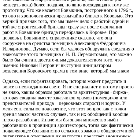
четверть века) более поздняя, но явно восходящая к тому же
прототипу. Что же касается Бовыкина, построенного в 1796 г.,
то оно и хронологически чрезвычайно близко к Коровью. Это
верный признак того, что мы имеем дело с работой одной и
той же строительной бригады: сразу же после окончания
работ в Бовыкине бригада перебралась в Коровье. Про
церковь в Бовыкине в справочнике сказано, что она
сооружена на средства помещика Александра Фёдоровича
Илларионова. Думаю, если бы удалось обнаружить сведения о
знакомстве этого помещика с Н. П. Лермонтовым, это можно
было бы считать достаточным доказательством того, что
именно Николай Петрович выступил инициатором
возведения Коровского храма в том виде, который мы знаем.
Однако, если пофантазировать, история может предстать и
вовсе в неожиданном свете. Я не специалист и потому просто
не знаю, каким образом работала та архитектурная «биржа»,
которая сводила вместе заказчиков храмов (помещиков или
представителей прихода – церковных старост) и зодчих. У
меня есть сильное подозрение, что этот вопрос как с точки
зрения массы частных случаев, так и их обобщений вообще
плохо разработан. Иначе мы бы знали множество имён
работавших в провинции архитекторов, тогда как фактически
подавляющее большинство сельских храмов в общедоступной
литературе в отношении их авторства предстаёт анонимным,