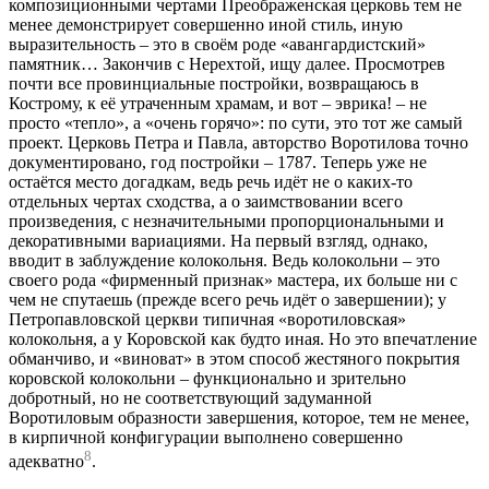
композиционными чертами Преображенская церковь тем не
менее демонстрирует совершенно иной стиль, иную
выразительность – это в своём роде «авангардистский»
памятник… Закончив с Нерехтой, ищу далее. Просмотрев
почти все провинциальные постройки, возвращаюсь в
Кострому, к её утраченным храмам, и вот – эврика! – не
просто «тепло», а «очень горячо»: по сути, это тот же самый
проект. Церковь Петра и Павла, авторство Воротилова точно
документировано, год постройки – 1787. Теперь уже не
остаётся место догадкам, ведь речь идёт не о каких-то
отдельных чертах сходства, а о заимствовании всего
произведения, с незначительными пропорциональными и
декоративными вариациями. На первый взгляд, однако,
вводит в заблуждение колокольня. Ведь колокольни – это
своего рода «фирменный признак» мастера, их больше ни с
чем не спутаешь (прежде всего речь идёт о завершении); у
Петропавловской церкви типичная «воротиловская»
колокольня, а у Коровской как будто иная. Но это впечатление
обманчиво, и «виноват» в этом способ жестяного покрытия
коровской колокольни – функционально и зрительно
добротный, но не соответствующий задуманной
Воротиловым образности завершения, которое, тем не менее,
в кирпичной конфигурации выполнено совершенно
8
адекватно
.