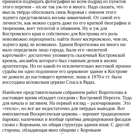
принялся подбирать фотографии ко всем подряд из пунктов
этого перечня – их не так уж-то и много. Надо сказать, что
мысль твёрдо обосновать связь Коровья с именем этого
зодчего представлялась весьма заманчивой. От самой его
личности, как можно судить даже по его краткой биографии и
творениям, веет теплотой и обаянием. Ну и уж для
Костромского края и собственно для Костромы его роль
невозможно переоценить: найти
более костромского
, чем он,
зодчего вряд ли возможно. Здания Воротилова ни много ни
мало определяли лицо города, были его «визитной
карточкой»: достаточно упомянуть сказочный Костромской
кремль, ансамбль которого был главным делом в жизни
архитектора. Но по какой-то исключительно жестокой иронии
судьбы ни одно подлинное его церковное здание в Костроме
не дожило до настоящего времени; лишь в 1970-е гг. была
воссоздана колокольня церкви Спаса в Рядах.
Наиболее представительным собранием работ Воротилова в
настоящее время обладает соседняя с Костромой Нерехта. Туда
для начала и заглянем. На первый взгляд – разочарование. Это
«тепло», но всё же недостаточно для твёрдых выводов. Вот
импозантная Воскресенская церковь – хорошее традиционное
барокко; наличники и вообще приёмы декорирования фасадов
схожи с Коровьим, но общая структура здания иная. С другой
стороны, обладающая явно общими с Коровьим