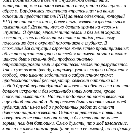
Уже после выхода в свет в «Чухломской были» этих
материалов, мне стало известно о том, что из Костромы в
адрес о. Варфоломея поступали «претензии»: на каком
основании представитель РПЦ занялся объектом, который
РПЦ не принадлежит и, более того, является федеральным
памятником? Дескать, нужно делить храмы на «свои» и
«чужие». Я думаю, многим читателям и без меня хорошо
известно, сколь неадекватны такие нападки реальному
положению дел с охраной памятников в глубинке. В
сложившейся ситуации огромное количество провинциальных
объектов архитектурного наследия не имеет почти никаких
шансов быть сколь-нибудь профессионально
отреставрированными и фактически медленно разрушается.
Так ли уж важно (ввиду, например, угрозы скорого обрушения
сводов), кто именно заботится о заброшенном храме:
профессиональный реставратор, сельский батюшка или
любой другой неравнодушный человек – особенно если они это
делают искренне и без каких-либо иных мотивов, кроме
спасения памятника? Наличие подобных нападков является
ещё одной причиной о. Варфоломею быть недовольным моей
публикацией: из-за неё о проделанных работах станет
довольно широко известно. Однако «претензии» появились
совершенно независимо от меня, и для меня они не менее
горьки, чем для батюшки. Смею думать, что моё изложение,
хотя и не имело такой цели (и не могло её иметь), но по факту