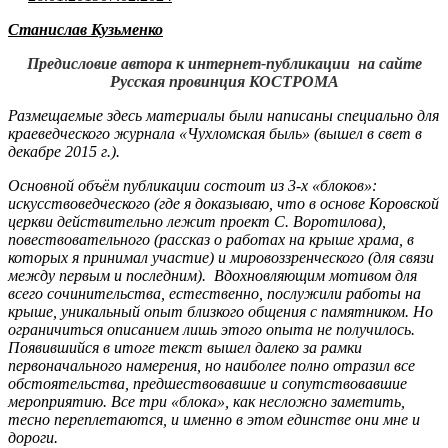
Станислав Кузьменко
Предисловие автора к интернет-публикации на сайте
Русская провинция КОСТРОМА
Размещаемые здесь материалы были написаны специально для
краеведческого журнала «Чухломская быль» (вышел в свет в
декабре 2015 г.).
Основной объём публикации состоит из 3-х «блоков»:
искусствоведческого (где я доказываю, что в основе Коровской
церкви действительно лежит проект С. Воротилова),
повествовательного (рассказ о работах на крыше храма, в
которых я принимал участие) и мировоззренческого (для связи
между первым и последним). Вдохновляющим мотивом для
всего сочинительства, естественно, послужили работы на
крыше, уникальный опыт близкого общения с памятником. Но
ограничиться описанием лишь этого опыта не получилось.
Появившийся в итоге текст вышел далеко за рамки
первоначального намерения, но наиболее полно отразил все
обстоятельства, предшествовавшие и сопутствовавшие
мероприятию. Все три «блока», как несложно заметить,
тесно переплетаются, и именно в этом единстве они мне и
дороги.