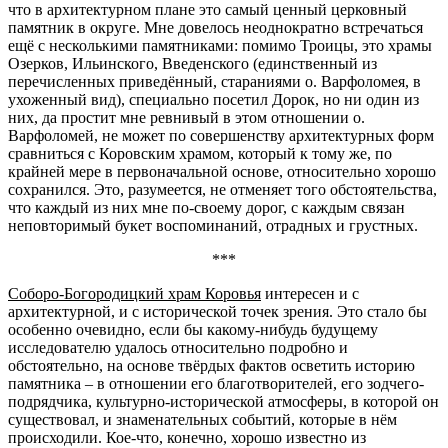
что в архитектурном плане это самый ценный церковный
памятник в округе. Мне довелось неоднократно встречаться
ещё с несколькими памятниками: помимо Троицы, это храмы
Озерков, Ильинского, Введенского (единственный из
перечисленных приведённый, стараниями о. Варфоломея, в
ухоженный вид), специально посетил Дорок, но ни один из
них, да простит мне ревнивый в этом отношении о.
Варфоломей, не может по совершенству архитектурных форм
сравниться с Коровским храмом, который к тому же, по
крайней мере в первоначальной основе, относительно хорошо
сохранился. Это, разумеется, не отменяет того обстоятельства,
что каждый из них мне по-своему дорог, с каждым связан
неповторимый букет воспоминаний, отрадных и грустных.
***
Соборо-Богородицкий храм Коровья
интересен и с
архитектурной, и с исторической точек зрения. Это стало бы
особенно очевидно, если бы какому-нибудь будущему
исследователю удалось относительно подробно и
обстоятельно, на основе твёрдых фактов осветить историю
памятника – в отношении его благотворителей, его зодчего-
подрядчика, культурно-исторической атмосферы, в которой он
существовал, и знаменательных событий, которые в нём
происходили. Кое-что, конечно, хорошо известно из