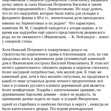
дочку замуж за сына Николая Петровича Василия и таким
образом породнившейся с Лермонтовыми. Но надо думать,
что из тех надгробий, которые были взяты для укладки в
фундамент фермы в 60-е гг., значительная доля приходилась
6
именно на Лермонтовых и их родню
. Что характерно,
памятник М. М. Слащёвой находится у алтаря церкви, в то
время как надгробие ещё одного представителя дворянского
рода, но не связанного с Ивановским, – К. Нейландта – лежит
у северной стены.
Хотя Николай Петрович и пожертвовал деньги на
строительство кирпичного храма в близлежащем селе, но сам
продолжал жить в деревянном доме (упомянутый каменный
дом в Ивановском построил Василий Николаевич). В этом нет
ничего удивительного: обновить церковь в кирпиче считалось
более насущной потребностью, чем жилой дом. К тому же
каменный дом, хотя и был жильём статусным, но продолжал в
какой-то мере оставаться делом личного предпочтения: всё-
таки в условиях русского климата деревянный дом является
более комфортным. Усадьбы с капитальными храмами, но
деревянными барскими домами – вовсе не редкость. За
примерами далеко ходить не надо: в усадьбе Введенское,
7
одной из старейших и наиболее богатых в округе
, никогда не
было капитального дворца. Последняя реинкарнация